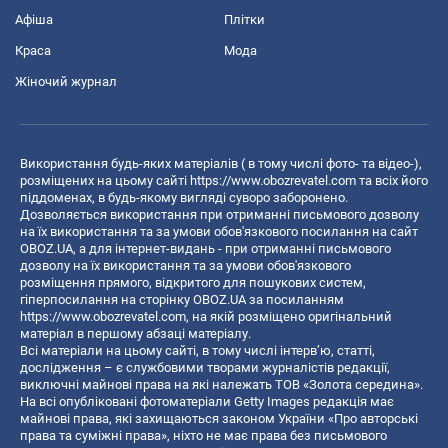
Афіша
Плітки
Краса
Мода
Жіночий журнал
Використання будь-яких матеріалів ( в тому числі фото- та відео-),
розміщених на цьому сайті
https://www.obozrevatel.com
та всіх його
піддоменах, в будь-якому вигляді суворо заборонено.
Дозволяється використання при отриманні письмового дозволу
на їх використання та за умови обов'язкового посилання на сайт
OBOZ.UA, а для інтернет-видань - при отриманні письмового
дозволу на їх використання та за умови обов'язкового
розміщення прямого, відкритого для пошукових систем,
гіперпосилання на сторінку OBOZ.UA за посиланням
https://www.obozrevatel.com
, на якій розміщено оригінальний
матеріал в першому абзаці матеріалу.
Всі матеріали на цьому сайті, в тому числі інтерв’ю, статті,
дослідження – є службовими творами журналістів редакції,
виключні майнові права на які належать ТОВ «Золота середина».
На всі опубліковані фотоматеріали Getty Images редакція має
майнові права, які захищаються законом України «Про авторські
права та суміжні права», ніхто не має права без письмового