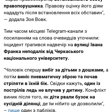
правопорушника
. Правову оцінку його діям
нададуть після встановлення всіх обставин",
— додала Зоя Вовк.
Тим часом місцеві Telegram-канали з
посиланням на слова очевидців уточнили:
інцидент трапився надвечір на
вулиці Івана
Франка неподалік від Черкаського
національного університету.
"Чоловік спершу
вибіг за дітьми з дошками,
а
потім
виніс пневматичну зброю та почав
стріляти в їхній бік.
Свідки кажуть,
один із
пострілів ледь не влучив у дитину.
Конфлікт
виник після того, як
діти рвали бузок на
сусідній ділянці
, де їм нібито це дозволили",
–
пише
один з пабліків.