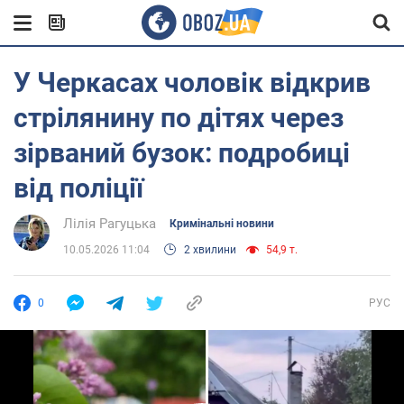
У Черкасах чоловік відкрив
стрілянину по дітях через
зірваний бузок: подробиці
від поліції
Лілія Рагуцька
Кримінальні новини
10.05.2026 11:04
2 хвилини
54,9 т.
0
РУС