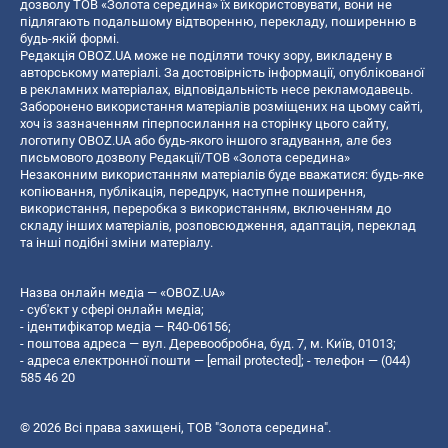
дозволу ТОВ «Золота середина» їх використовувати, вони не
підлягають подальшому відтворенню, перекладу, поширенню в
будь-якій формі.
Редакція OBOZ.UA може не поділяти точку зору, викладену в
авторському матеріалі. За достовірність інформації, опублікованої
в рекламних матеріалах, відповідальність несе рекламодавець.
Заборонено використання матеріалів розміщених на цьому сайті,
хоч із зазначенням гіперпосилання на сторінку цього сайту,
логотипу OBOZ.UA або будь-якого іншого згадування, але без
письмового дозволу Редакції/ТОВ «Золота середина»
Незаконним використанням матеріалів буде вважатися: будь-яке
копiювання, публiкацiя, передрук, наступне поширення,
використання, переробка з використанням, включенням до
складу інших матеріалів, розповсюдження, адаптація, переклад
та інші подібні зміни матеріалу.
Назва онлайн медіа — «OBOZ.UA»
- суб'єкт у сфері онлайн медіа;
- ідентифікатор медіа — R40-06156;
- поштова адреса — вул. Деревообробна, буд. 7, м. Київ, 01013;
- адреса електронної пошти —
[email protected]
; - телефон — (044)
585 46 20
© 2026 Всі права захищені, ТОВ "Золота середина".