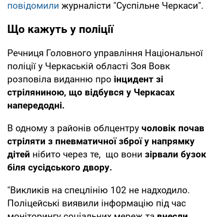
повідомили
журналісти "Суспільне Черкаси".
Що кажуть у поліції
Речниця Головного управління Національної
поліції у Черкаській області Зоя Вовк
розповіла виданню про
інцидент зі
стріляниною, що відбувся у Черкасах
напередодні.
В одному з районів облцентру
чоловік почав
стріляти з пневматичної зброї у напрямку
дітей
нібито через те, що вони
зірвали бузок
біля сусідського двору.
"Викликів на спецлінію 102 не надходило.
Поліцейські виявили інформацію під час
моніторингу соціальних мереж та
внесли