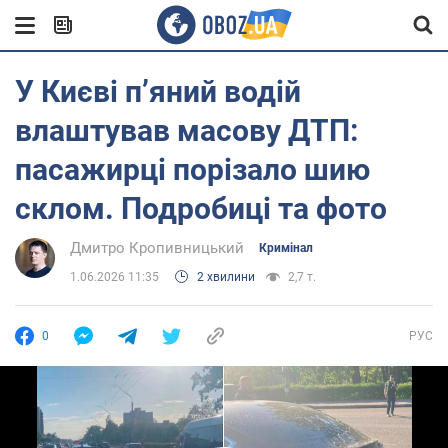
У Києві пʼяний водій
влаштував масову ДТП:
пасажирці порізало шию
склом. Подробиці та фото
Дмитро Кропивницький
Кримінал
1.06.2026 11:35
2 хвилини
2,7 т.
0
РУС