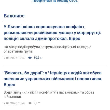
Повернутися на головну OBOZ
Важливе
У Львові жінка спровокувала конфлікт,
розмовляючи російською мовою у маршрутці:
поліція склала адмінпротокол. Відео
На місце події прибули патрульні поліцейські та слідчо-
оперативна група
10,6 т.
7.08.2026 18:40
"Воюють, бо дурні": у Чернівцях водій автобуса
зневажив українських військових і поплатився.
Відео
Водія звільнили після конфлікту з пасажирами та образ
військових
9,1 т.
7.08.2026 15:47