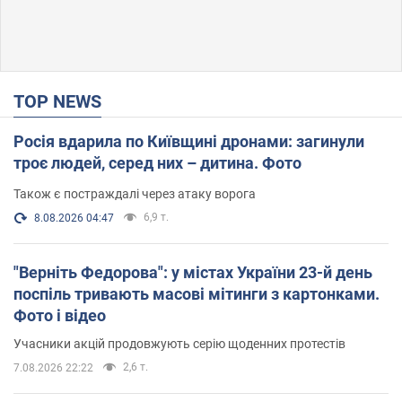
TOP NEWS
Росія вдарила по Київщині дронами: загинули
троє людей, серед них – дитина. Фото
Також є постраждалі через атаку ворога
6,9 т.
8.08.2026 04:47
"Верніть Федорова": у містах України 23-й день
поспіль тривають масові мітинги з картонками.
Фото і відео
Учасники акцій продовжують серію щоденних протестів
2,6 т.
7.08.2026 22:22