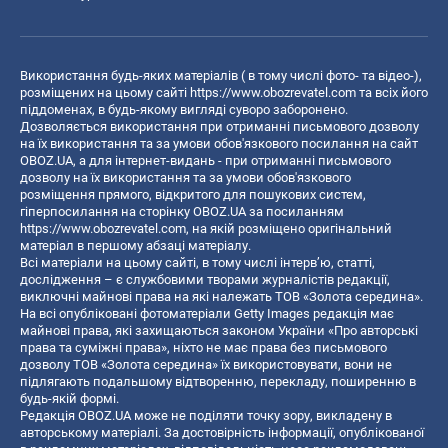
Використання будь-яких матеріалів ( в тому числі фото- та відео-),
розміщених на цьому сайті
https://www.obozrevatel.com
та всіх його
піддоменах, в будь-якому вигляді суворо заборонено.
Дозволяється використання при отриманні письмового дозволу
на їх використання та за умови обов'язкового посилання на сайт
OBOZ.UA, а для інтернет-видань - при отриманні письмового
дозволу на їх використання та за умови обов'язкового
розміщення прямого, відкритого для пошукових систем,
гіперпосилання на сторінку OBOZ.UA за посиланням
https://www.obozrevatel.com
, на якій розміщено оригінальний
матеріал в першому абзаці матеріалу.
Всі матеріали на цьому сайті, в тому числі інтерв’ю, статті,
дослідження – є службовими творами журналістів редакції,
виключні майнові права на які належать ТОВ «Золота середина».
На всі опубліковані фотоматеріали Getty Images редакція має
майнові права, які захищаються законом України «Про авторські
права та суміжні права», ніхто не має права без письмового
дозволу ТОВ «Золота середина» їх використовувати, вони не
підлягають подальшому відтворенню, перекладу, поширенню в
будь-якій формі.
Редакція OBOZ.UA може не поділяти точку зору, викладену в
авторському матеріалі. За достовірність інформації, опублікованої