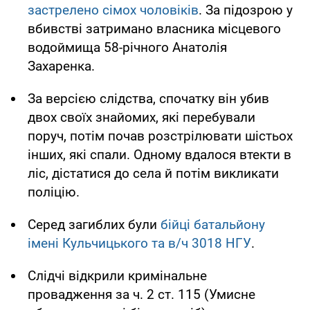
застрелено сімох чоловіків
. За підозрою у
вбивстві затримано власника місцевого
водоймища 58-річного Анатолія
Захаренка.
За версією слідства, спочатку він убив
двох своїх знайомих, які перебували
поруч, потім почав розстрілювати шістьох
інших, які спали. Одному вдалося втекти в
ліс, дістатися до села й потім викликати
поліцію.
Серед загиблих були
бійці батальйону
імені
Кульчицького та в/ч 3018 НГУ
.
Слідчі відкрили кримінальне
провадження за ч. 2 ст. 115 (Умисне