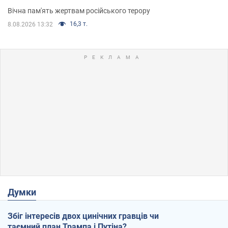
Вічна пам'ять жертвам російського терору
16,3 т.
8.08.2026 13:32
Думки
Збіг інтересів двох цинічних гравців чи
таємний план Трампа і Путіна?