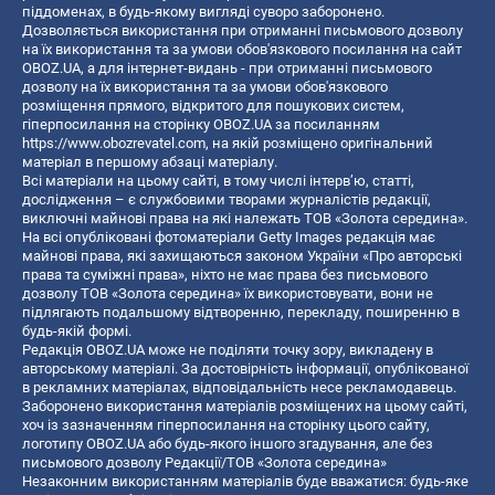
піддоменах, в будь-якому вигляді суворо заборонено.
Дозволяється використання при отриманні письмового дозволу
на їх використання та за умови обов'язкового посилання на сайт
OBOZ.UA, а для інтернет-видань - при отриманні письмового
дозволу на їх використання та за умови обов'язкового
розміщення прямого, відкритого для пошукових систем,
гіперпосилання на сторінку OBOZ.UA за посиланням
https://www.obozrevatel.com
, на якій розміщено оригінальний
матеріал в першому абзаці матеріалу.
Всі матеріали на цьому сайті, в тому числі інтерв’ю, статті,
дослідження – є службовими творами журналістів редакції,
виключні майнові права на які належать ТОВ «Золота середина».
На всі опубліковані фотоматеріали Getty Images редакція має
майнові права, які захищаються законом України «Про авторські
права та суміжні права», ніхто не має права без письмового
дозволу ТОВ «Золота середина» їх використовувати, вони не
підлягають подальшому відтворенню, перекладу, поширенню в
будь-якій формі.
Редакція OBOZ.UA може не поділяти точку зору, викладену в
авторському матеріалі. За достовірність інформації, опублікованої
в рекламних матеріалах, відповідальність несе рекламодавець.
Заборонено використання матеріалів розміщених на цьому сайті,
хоч із зазначенням гіперпосилання на сторінку цього сайту,
логотипу OBOZ.UA або будь-якого іншого згадування, але без
письмового дозволу Редакції/ТОВ «Золота середина»
Незаконним використанням матеріалів буде вважатися: будь-яке