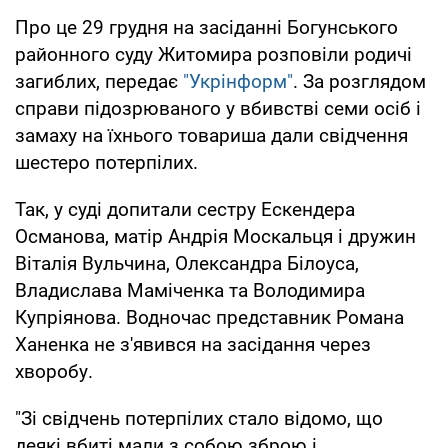
Про це 29 грудня на засіданні Богунського
районного суду Житомира розповіли родичі
загиблих, передає
"Укрінформ"
. За розглядом
справи підозрюваного у вбивстві семи осіб і
замаху на їхнього товариша дали свідчення
шестеро потерпілих.
Так, у суді допитали сестру Ескендера
Османова, матір Андрія Москальця і дружин
Віталія Вульчина, Олександра Білоуса,
Владислава Маміченка та Володимира
Купріянова. Водночас представник Романа
Ханенка не з'явився на засідання через
хворобу.
"Зі свідчень потерпілих стало відомо, що
деякі вбиті мали з собою зброю і