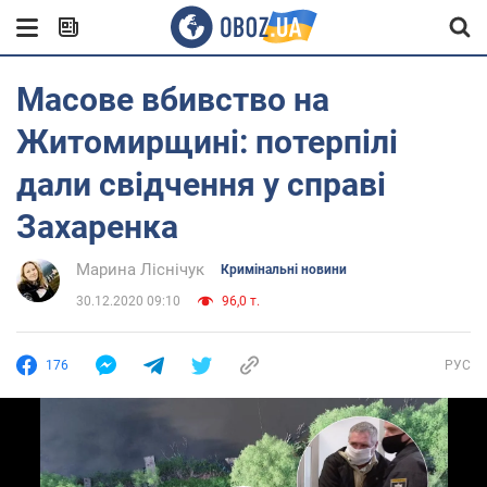
Масове вбивство на
Житомирщині: потерпілі
дали свідчення у справі
Захаренка
Марина Ліснічук
Кримінальні новини
30.12.2020 09:10
96,0 т.
176
РУС