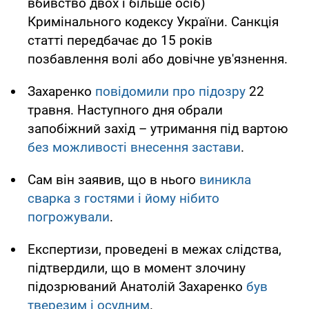
вбивство двох і більше осіб)
Кримінального кодексу України. Санкція
статті передбачає до 15 років
позбавлення волі або довічне ув'язнення.
Захаренко
повідомили про підозру
22
травня. Наступного дня обрали
запобіжний захід – утримання під вартою
без можливості внесення застави
.
Сам він заявив, що в нього
виникла
сварка з гостями і йому нібито
погрожували
.
Експертизи, проведені в межах слідства,
підтвердили, що в момент злочину
підозрюваний Анатолій Захаренко
був
тверезим і осудним
.