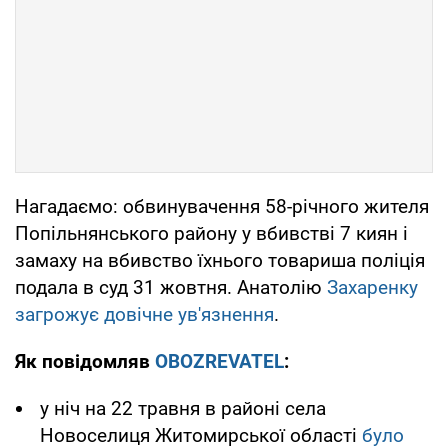
Нагадаємо: обвинувачення 58-річного жителя
Попільнянського району у вбивстві 7 киян і
замаху на вбивство їхнього товариша поліція
подала в суд 31 жовтня. Анатолію
Захаренку
загрожує довічне ув'язнення
.
Як повідомляв
OBOZREVATEL
:
у ніч на 22 травня в районі села
Новоселиця Житомирської області
було