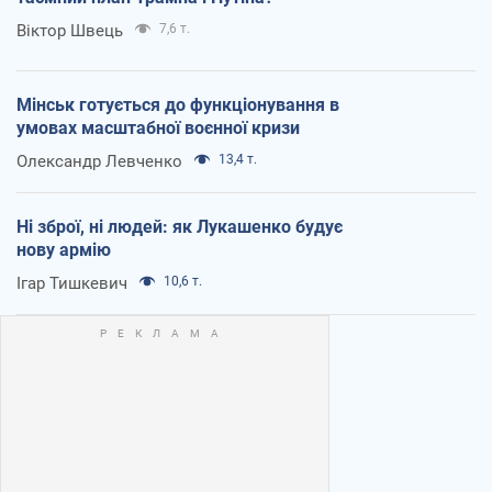
Віктор Швець
7,6 т.
Мінськ готується до функціонування в
умовах масштабної воєнної кризи
Олександр Левченко
13,4 т.
Ні зброї, ні людей: як Лукашенко будує
нову армію
Ігар Тишкевич
10,6 т.