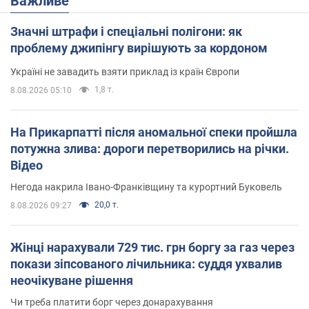
Важливе
Значні штрафи і спеціальні полігони: як
проблему джипінгу вирішують за кордоном
Україні не завадить взяти приклад із країн Європи
1,8 т.
8.08.2026 05:10
На Прикарпатті після аномальної спеки пройшла
потужна злива: дороги перетворились на річки.
Відео
Негода накрила Івано-Франківщину та курортний Буковель
20,0 т.
8.08.2026 09:27
Жінці нарахували 729 тис. грн боргу за газ через
покази зіпсованого лічильника: суддя ухвалив
неочікуване рішення
Чи треба платити борг через донарахування