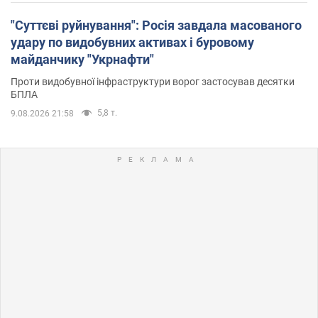
"Суттєві руйнування": Росія завдала масованого
удару по видобувних активах і буровому
майданчику "Укрнафти"
Проти видобувної інфраструктури ворог застосував десятки
БПЛА
5,8 т.
9.08.2026 21:58