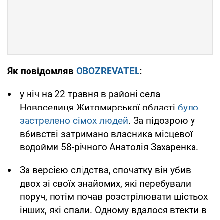
Як повідомляв
OBOZREVATEL
:
у ніч на 22 травня в районі села
Новоселиця Житомирської області
було
застрелено сімох людей
. За підозрою у
вбивстві затримано власника місцевої
водойми 58-річного Анатолія Захаренка.
За версією слідства, спочатку він убив
двох зі своїх знайомих, які перебували
поруч, потім почав розстрілювати шістьох
інших, які спали. Одному вдалося втекти в