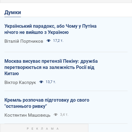
Думки
Український парадокс, або Чому у Путіна
нічого не вийшло з Україною
Віталій Портников
17,2 т.
Москва висуває претензії Пекіну: дружба
перетворюється на залежність Росії від
Китаю
Віктор Каспрук
13,7 т.
Кремль розпочав підготовку до свого
"останнього ривку"
Костянтин Машовець
3,4 т.