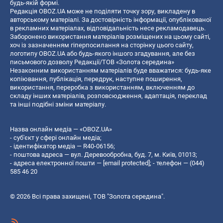
будь-якій формі.
Редакція OBOZ.UA може не поділяти точку зору, викладену в
авторському матеріалі. За достовірність інформації, опублікованої
в рекламних матеріалах, відповідальність несе рекламодавець.
Заборонено використання матеріалів розміщених на цьому сайті,
хоч із зазначенням гіперпосилання на сторінку цього сайту,
логотипу OBOZ.UA або будь-якого іншого згадування, але без
письмового дозволу Редакції/ТОВ «Золота середина»
Незаконним використанням матеріалів буде вважатися: будь-яке
копiювання, публiкацiя, передрук, наступне поширення,
використання, переробка з використанням, включенням до
складу інших матеріалів, розповсюдження, адаптація, переклад
та інші подібні зміни матеріалу.
Назва онлайн медіа — «OBOZ.UA»
- суб'єкт у сфері онлайн медіа;
- ідентифікатор медіа — R40-06156;
- поштова адреса — вул. Деревообробна, буд. 7, м. Київ, 01013;
- адреса електронної пошти —
[email protected]
; - телефон — (044)
585 46 20
© 2026 Всі права захищені, ТОВ "Золота середина".