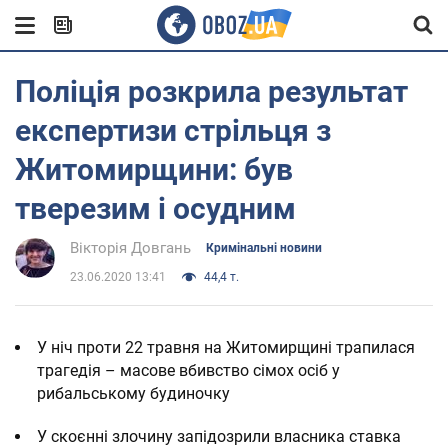
Поліція розкрила результат
експертизи стрільця з
Житомирщини: був
тверезим і осудним
Вікторія Довгань
Кримінальні новини
23.06.2020 13:41
44,4 т.
У ніч проти 22 травня на Житомирщині трапилася
трагедія – масове вбивство сімох осіб у
рибальському будиночку
У скоєнні злочину запідозрили власника ставка