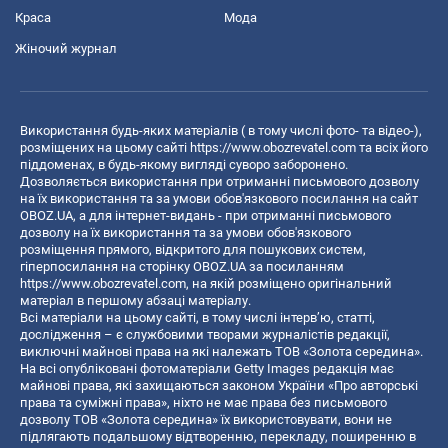
Краса
Мода
Жіночий журнал
Використання будь-яких матеріалів ( в тому числі фото- та відео-),
розміщених на цьому сайті
https://www.obozrevatel.com
та всіх його
піддоменах, в будь-якому вигляді суворо заборонено.
Дозволяється використання при отриманні письмового дозволу
на їх використання та за умови обов'язкового посилання на сайт
OBOZ.UA, а для інтернет-видань - при отриманні письмового
дозволу на їх використання та за умови обов'язкового
розміщення прямого, відкритого для пошукових систем,
гіперпосилання на сторінку OBOZ.UA за посиланням
https://www.obozrevatel.com
, на якій розміщено оригінальний
матеріал в першому абзаці матеріалу.
Всі матеріали на цьому сайті, в тому числі інтерв’ю, статті,
дослідження – є службовими творами журналістів редакції,
виключні майнові права на які належать ТОВ «Золота середина».
На всі опубліковані фотоматеріали Getty Images редакція має
майнові права, які захищаються законом України «Про авторські
права та суміжні права», ніхто не має права без письмового
дозволу ТОВ «Золота середина» їх використовувати, вони не
підлягають подальшому відтворенню, перекладу, поширенню в