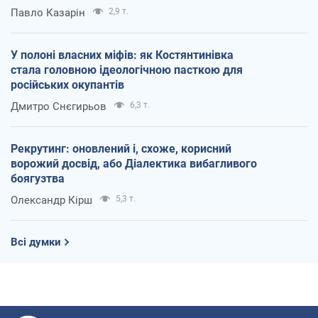
Павло Казарін
2,9 т.
У полоні власних міфів: як Костянтинівка
стала головною ідеологічною пасткою для
російських окупантів
Дмитро Снєгирьов
6,3 т.
Рекрутинг: оновлений і, схоже, корисний
ворожий досвід, або Діалектика вибагливого
боягузтва
Олександр Кірш
5,3 т.
Всі думки