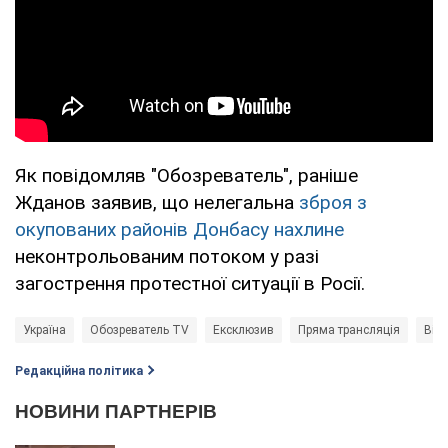
Як повідомляв "Обозреватель", раніше
Жданов заявив, що нелегальна
зброя з
окупованих районів Донбасу нахлине
неконтрольованим потоком у разі
загострення протестної ситуації в Росії.
Україна
Обозреватель TV
Ексклюзив
Пряма трансляція
Війн
Редакційна політика