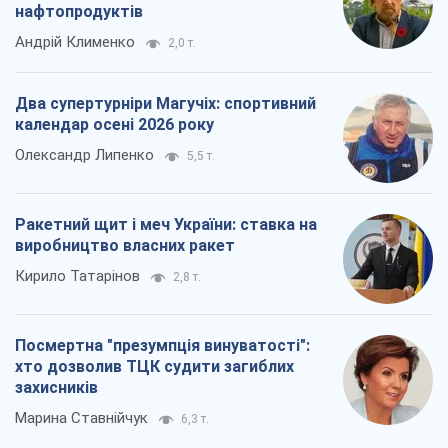
нафтопродуктів
Андрій Клименко
2,0 т.
Два супертурніри Магучіх: спортивний
календар осені 2026 року
Олександр Липенко
5,5 т.
Ракетний щит і меч України: ставка на
виробництво власних ракет
Кирило Татарінов
2,8 т.
Посмертна "презумпція винуватості":
хто дозволив ТЦК судити загиблих
захисників
Марина Ставнійчук
6,3 т.