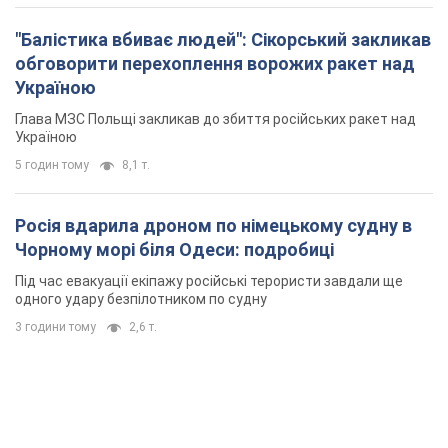
"Балістика вбиває людей": Сікорський закликав
обговорити перехоплення ворожих ракет над
Україною
Глава МЗС Польщі закликав до збиття російських ракет над
Україною
5 годин тому
8,1 т.
Росія вдарила дроном по німецькому судну в
Чорному морі біля Одеси: подробиці
Під час евакуації екіпажу російські терористи завдали ще
одного удару безпілотником по судну
3 години тому
2,6 т.