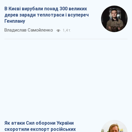
В Києві вирубали понад 300 великих
дерев заради теплотраси і всупереч
Генплану
Владислав Самойленко
1,4 т.
Як атаки Сил оборони України
скоротили експорт російських