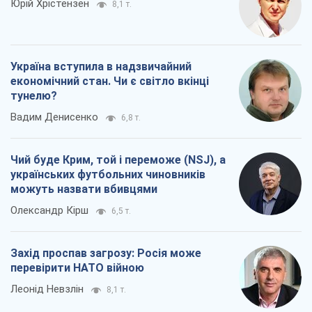
Чий буде Крим, той і переможе (NSJ), а
українських футбольних чиновників
можуть назвати вбивцями
Олександр Кірш
6,5 т.
Захід проспав загрозу: Росія може
перевірити НАТО війною
Леонід Невзлін
8,1 т.
Всі думки
Про компанію
Команда