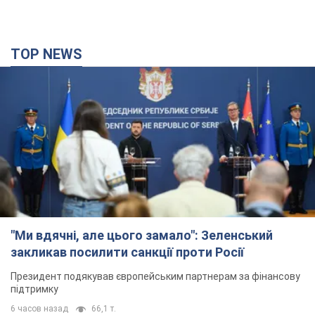
"Ми вдячні, але цього замало": Зеленський
закликав посилити санкції проти Росії
Президент подякував європейським партнерам за фінансову
підтримку
6 часов назад
66,1 т.
Україна придбала у Туреччини 70 балістичних
ракет і багато іншого озброєння: у Держдепі
США оприлюднили список
Держдеп вже поставив до відома американський Конгрес
3 часа назад
8,6 т.