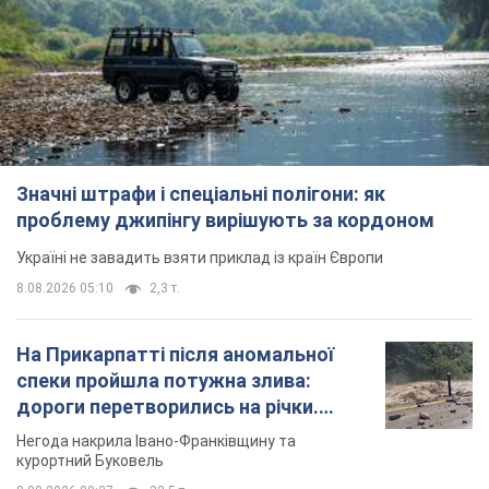
проблему джипінгу вирішують за кордоном
Україні не завадить взяти приклад із країн Європи
8.08.2026 05:10
2,3 т.
На Прикарпатті після аномальної
спеки пройшла потужна злива:
дороги перетворились на річки.
Відео
Негода накрила Івано-Франківщину та
курортний Буковель
8.08.2026 09:27
32,5 т.
Жінці нарахували 729 тис. грн боргу
за газ через покази зіпсованого
лічильника: суддя ухвалив
неочікуване рішення
Чи треба платити борг через донарахування
9 часов назад
31,4 т.