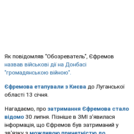
Як повідомляв "Обозреватель", Єфремов
назвав військові дії на Донбасі
"громадянською війною".
Єфремова етапували з Києва
до Луганської
області 13 січня.
Нагадаємо, про
затримання Єфремова стало
відомо
30 липня. Пізніше в ЗМІ з'явилася
інформація, що Єфремов був затриманий у
зв'язку з
можливою причетністю до