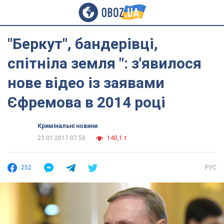
"Беркут", бандерівці,
спітніла земля ": з'явилося
нове відео із заявами
Єфремова в 2014 році
Кримінальні новини
23.01.2017 07:58
140,1 т.
252
РУС