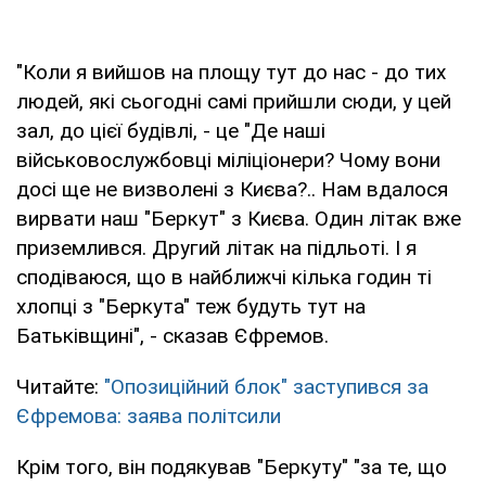
"Коли я вийшов на площу тут до нас - до тих
людей, які сьогодні самі прийшли сюди, у цей
зал, до цієї будівлі, - це "Де наші
військовослужбовці міліціонери? Чому вони
досі ще не визволені з Києва?.. Нам вдалося
вирвати наш "Беркут" з Києва. Один літак вже
приземлився. Другий літак на підльоті. І я
сподіваюся, що в найближчі кілька годин ті
хлопці з "Беркута" теж будуть тут на
Батьківщині", - сказав Єфремов.
Читайте:
"Опозиційний блок" заступився за
Єфремова: заява політсили
Крім того, він подякував "Беркуту" "за те, що