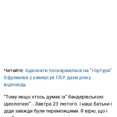
Читайте:
Адвокати поскаржилася на "тортури"
Єфремова у камері:ув СБУ дали різку
відповідь
"Тому якщо хтось думає із" бандерівською
ідеологією"... Завтра 23 лютого. І наші батьки і
діди завжди були переможцями. Я вірю, що і