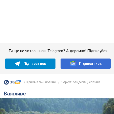
Ти ще не читаєш наш Telegram? А даремно! Підписуйся
Підписатись
Підписатись
Кримінальні новини
"Беркут" бандерівці спітніла...
Важливе
Значні штрафи і спеціальні полігони: як