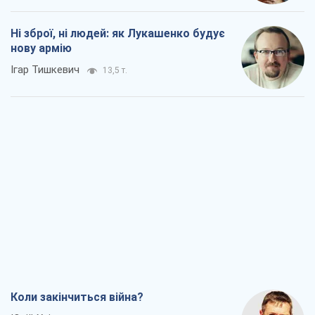
Коли закінчиться війна?
Юрій Хрістензен
8,1 т.
Україна вступила в надзвичайний
економічний стан. Чи є світло вкінці
тунелю?
Вадим Денисенко
6,8 т.