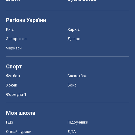
Спорт
Футбол
Баскетбол
Хокей
Бокс
Формула-1
Моя школа
ГДЗ
Підручники
Онлайн уроки
ДПА
ЗНО
НМТ
СНД посібники
Авто
Тест Драйв
Електромобілі
Акції
Сервіс