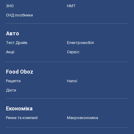
Food Oboz
Рецепти
Напої
Дієти
Економіка
Ринки та компанії
Макроекономіка
MedOboz
Новини медицини
MAMACLUB
Шоу
Афіша
Плітки
Краса
Мода