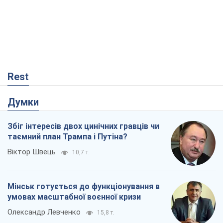
Думки
Збіг інтересів двох цинічних гравців чи
таємний план Трампа і Путіна?
Віктор Швець
10,7 т.
Мінськ готується до функціонування в
умовах масштабної воєнної кризи
Олександр Левченко
15,8 т.
Ні зброї, ні людей: як Лукашенко будує
нову армію
Ігар Тишкевич
13,5 т.