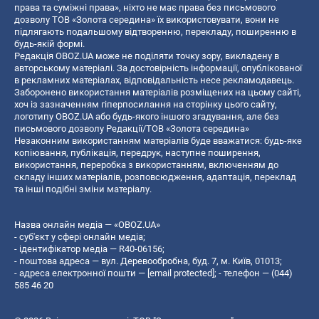
права та суміжні права», ніхто не має права без письмового
дозволу ТОВ «Золота середина» їх використовувати, вони не
підлягають подальшому відтворенню, перекладу, поширенню в
будь-якій формі.
Редакція OBOZ.UA може не поділяти точку зору, викладену в
авторському матеріалі. За достовірність інформації, опублікованої
в рекламних матеріалах, відповідальність несе рекламодавець.
Заборонено використання матеріалів розміщених на цьому сайті,
хоч із зазначенням гіперпосилання на сторінку цього сайту,
логотипу OBOZ.UA або будь-якого іншого згадування, але без
письмового дозволу Редакції/ТОВ «Золота середина»
Незаконним використанням матеріалів буде вважатися: будь-яке
копiювання, публiкацiя, передрук, наступне поширення,
використання, переробка з використанням, включенням до
складу інших матеріалів, розповсюдження, адаптація, переклад
та інші подібні зміни матеріалу.
Назва онлайн медіа — «OBOZ.UA»
- суб'єкт у сфері онлайн медіа;
- ідентифікатор медіа — R40-06156;
- поштова адреса — вул. Деревообробна, буд. 7, м. Київ, 01013;
- адреса електронної пошти —
[email protected]
; - телефон — (044)
585 46 20