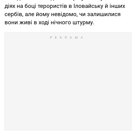
діях на боці терористів в Іловайську й інших
сербів, але йому невідомо, чи залишилися
вони живі в ході нічного штурму.