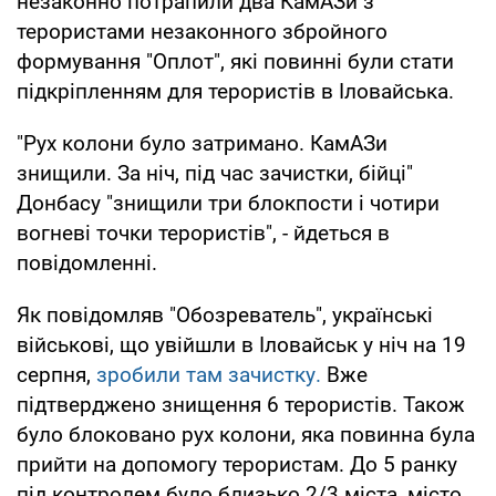
незаконно потрапили два КамАЗи з
терористами незаконного збройного
формування "Оплот", які повинні були стати
підкріпленням для терористів в Іловайська.
"Рух колони було затримано. КамАЗи
знищили. За ніч, під час зачистки, бійці"
Донбасу "знищили три блокпости і чотири
вогневі точки терористів", - йдеться в
повідомленні.
Як повідомляв "Обозреватель", українські
військові, що увійшли в Іловайськ у ніч на 19
серпня,
зробили там зачистку.
Вже
підтверджено знищення 6 терористів. Також
було блоковано рух колони, яка повинна була
прийти на допомогу терористам. До 5 ранку
під контролем було близько 2/3 міста, місто