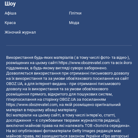
Шоу
Афіша
Плітки
Краса
Мода
Жіночий журнал
Використання будь-яких матеріалів ( в тому числі фото- та відео-),
розміщених на цьому сайті
https://www.obozrevatel.com
та всіх його
піддоменах, в будь-якому вигляді суворо заборонено.
Дозволяється використання при отриманні письмового дозволу
на їх використання та за умови обов'язкового посилання на сайт
OBOZ.UA, а для інтернет-видань - при отриманні письмового
дозволу на їх використання та за умови обов'язкового
розміщення прямого, відкритого для пошукових систем,
гіперпосилання на сторінку OBOZ.UA за посиланням
https://www.obozrevatel.com
, на якій розміщено оригінальний
матеріал в першому абзаці матеріалу.
Всі матеріали на цьому сайті, в тому числі інтерв’ю, статті,
дослідження – є службовими творами журналістів редакції,
виключні майнові права на які належать ТОВ «Золота середина».
На всі опубліковані фотоматеріали Getty Images редакція має
майнові права, які захищаються законом України «Про авторські