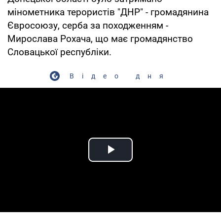
мінометника терористів "ДНР" - громадянина
Євросоюзу, серба за походженням -
Мирослава Рохача, що має громадянство
Словацької республіки.
Відео дня
Play Video