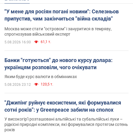
"У мене для росіян погані новини": Селезньов
припустив, чим закінчиться "війна складів"
Москва може стати "островом" і зануритися в темряву,
спрогнозував військовий експерт
61,1 т.
5.08.2026 16:00
Банки "готуються" до нового курсу долара:
українцям розповіли, чого очікувати
Яким буде курс валюти в обмінниках
120,5 т.
5.08.2026 23:12
"Джипінг руйнує екосистеми, які формувалися
сотні років": у Greenpeace забили на сполох
У високогір'ї розташовані альпійські та субальпійські луки –
рідкісні природні комплекси, які формувалися протягом сотень
років