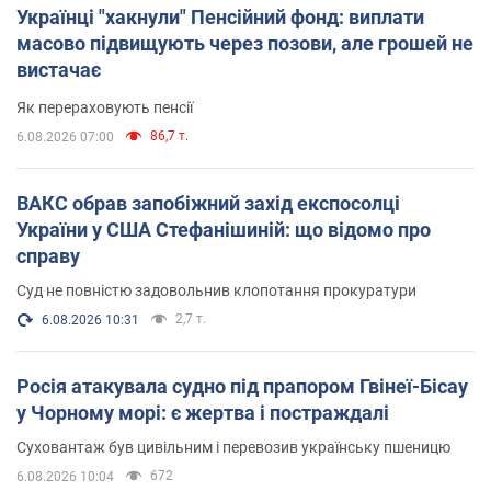
Українці "хакнули" Пенсійний фонд: виплати
масово підвищують через позови, але грошей не
вистачає
Як перераховують пенсії
86,7 т.
6.08.2026 07:00
ВАКС обрав запобіжний захід експосолці
України у США Стефанішиній: що відомо про
справу
Суд не повністю задовольнив клопотання прокуратури
2,7 т.
6.08.2026 10:31
Росія атакувала судно під прапором Гвінеї-Бісау
у Чорному морі: є жертва і постраждалі
Суховантаж був цивільним і перевозив українську пшеницю
672
6.08.2026 10:04