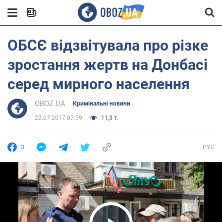
ОБСЄ відзвітувала про різке
зростання жертв на Донбасі
серед мирного населення
OBOZ.UA
Кримінальні новини
22.07.2017 07:59
11,3 т.
3
РУС