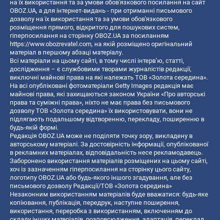
на їх використання та за умови обов'язкового посилання на сайт
OBOZ.UA, а для інтернет-видань - при отриманні письмового
дозволу на їх використання та за умови обов'язкового
розміщення прямого, відкритого для пошукових систем,
гіперпосилання на сторінку OBOZ.UA за посиланням
https://www.obozrevatel.com
, на якій розміщено оригінальний
матеріал в першому абзаці матеріалу.
Всі матеріали на цьому сайті, в тому числі інтерв’ю, статті,
дослідження – є службовими творами журналістів редакції,
виключні майнові права на які належать ТОВ «Золота середина».
На всі опубліковані фотоматеріали Getty Images редакція має
майнові права, які захищаються законом України «Про авторські
права та суміжні права», ніхто не має права без письмового
дозволу ТОВ «Золота середина» їх використовувати, вони не
підлягають подальшому відтворенню, перекладу, поширенню в
будь-якій формі.
Редакція OBOZ.UA може не поділяти точку зору, викладену в
авторському матеріалі. За достовірність інформації, опублікованої
в рекламних матеріалах, відповідальність несе рекламодавець.
Заборонено використання матеріалів розміщених на цьому сайті,
хоч із зазначенням гіперпосилання на сторінку цього сайту,
логотипу OBOZ.UA або будь-якого іншого згадування, але без
письмового дозволу Редакції/ТОВ «Золота середина»
Незаконним використанням матеріалів буде вважатися: будь-яке
копiювання, публiкацiя, передрук, наступне поширення,
використання, переробка з використанням, включенням до
складу інших матеріалів, розповсюдження, адаптація, переклад