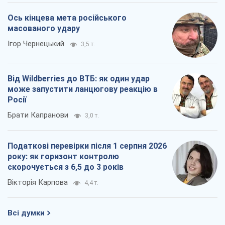
Ось кінцева мета російського
масованого удару
Ігор Чернецький
3,5 т.
Від Wildberries до ВТБ: як один удар
може запустити ланцюгову реакцію в
Росії
Брати Капранови
3,0 т.
Податкові перевірки після 1 серпня 2026
року: як горизонт контролю
скорочується з 6,5 до 3 років
Вікторія Карпова
4,4 т.
Всі думки