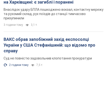
на Харківщині: є загиблі і поранені
Внаслідок удару БПЛА пошкоджено вокзал, контактну мережу
та рухомий склад, рух поїздів до станції тимчасово
призупинили
3 години тому
3,1 т.
ВАКС обрав запобіжний захід експосолці
України у США Стефанішиній: що відомо про
справу
Суд не повністю задовольнив клопотання прокуратури
2 години тому
7,5 т.