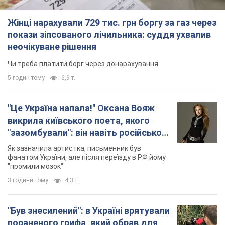
Жінці нарахували 729 тис. грн боргу за газ через
покази зіпсованого лічильника: суддя ухвалив
неочікуване рішення
Чи треба платити борг через донарахування
5 годин тому
6,9 т.
"Це Україна напала!" Оксана Вояж
викрила київського поета, якого
"зазомбували": він навіть російської
не знав, а тепер хоче геноциду
Як зазначила артистка, письменник був
українців
фанатом України, але після переїзду в РФ йому
"промили мозок"
3 години тому
4,3 т.
"Був знесилений": в Україні врятували
пораненого грифа, який обрав для