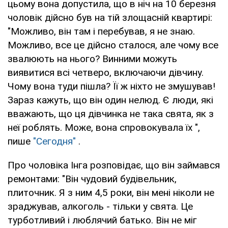
цьому вона допустила, що в ніч на 10 березня
чоловік дійсно був на тій злощасній квартирі:
"Можливо, він там і перебував, я не знаю.
Можливо, все це дійсно сталося, але чому все
звалюють на нього? Винними можуть
виявитися всі четверо, включаючи дівчину.
Чому вона туди пішла? Її ж ніхто не змушував!
Зараз кажуть, що він один нелюд. Є люди, які
вважають, що ця дівчинка не така свята, як з
неї роблять. Може, вона спровокувала їх ",
пише
"Сегодня"
.
Про чоловіка Інга розповідає, що він займався
ремонтами: "Він чудовий будівельник,
плиточник. Я з ним 4,5 роки, він мені ніколи не
зраджував, алкоголь - тільки у свята. Це
турботливий і люблячий батько. Він не міг