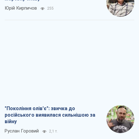
Юрій Кирпичов
255
"Покоління олів'є": звичка до
російського виявилася сильнішою за
війну
Руслан Горовий
2,1 т.