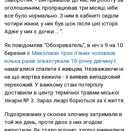
оголошенням, пропрацював три місяці, ніби
все було нормально. З ним в кабінеті сиділи
чотири жінки, у них був шок після цієї історії.
Адже у них є дочки ... ".
Як повідомляв "Обозреватель", в ніч з 9 на 10
березня
в Миколаєві троє п'яних чоловіків
кілька разів згвалтували 18-річну дівчину
і
намагалися спалити її живцем. Незважаючи ні
на що жертва вижила - її виявив випадковий
перехожий. У важкому стані потерпілу
доставили в центр термічної травми міської
лікарні № 3. Зараз лікарі борються за її життя.
Підозрюваних у скоєнні злочину затримали в
той же день, проте двох з них згодом
випустили. Як стало відомо, хлопці виявилися