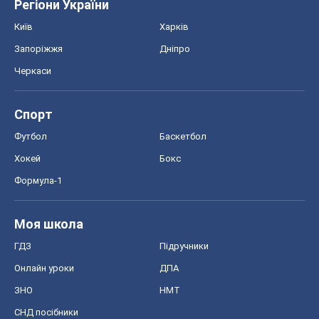
Регіони України
Київ
Харків
Запоріжжя
Дніпро
Черкаси
Спорт
Футбол
Баскетбол
Хокей
Бокс
Формула-1
Моя школа
ГДЗ
Підручники
Онлайн уроки
ДПА
ЗНО
НМТ
СНД посібники