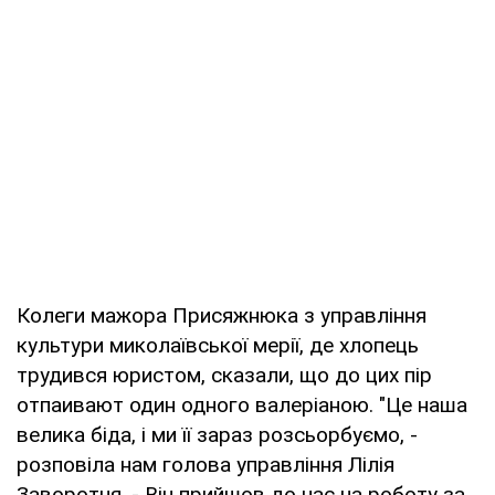
Колеги мажора Присяжнюка з управління
культури миколаївської мерії, де хлопець
трудився юристом, сказали, що до цих пір
отпаивают один одного валеріаною. "Це наша
велика біда, і ми її зараз розсьорбуємо, -
розповіла нам голова управління Лілія
Заворотня. - Він прийшов до нас на роботу за