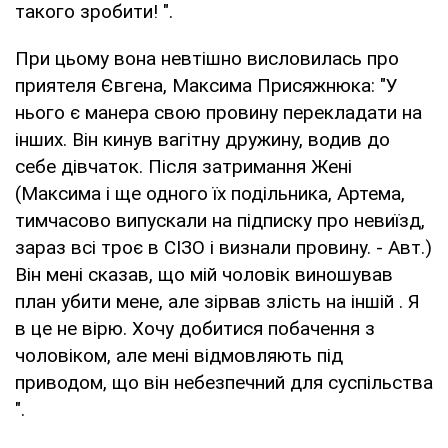
такого зробити! ".
При цьому вона невтішно висловилась про
приятеля Євгена, Максима Присяжнюка: "У
нього є манера свою провину перекладати на
інших. Він кинув вагітну дружину, водив до
себе дівчаток. Після затримання Жені
(Максима і ще одного їх подільника, Артема,
тимчасово випускали на підписку про невиїзд,
зараз всі троє в СІЗО і визнали провину. - Авт.)
Він мені сказав, що мій чоловік виношував
план убити мене, але зірвав злість на іншій . Я
в це не вірю. Хочу добитися побачення з
чоловіком, але мені відмовляють під
приводом, що він небезпечний для суспільства
".