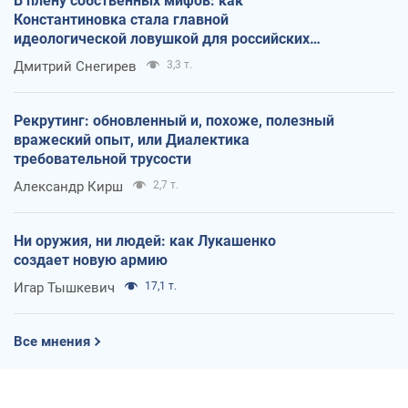
В плену собственных мифов: как
Константиновка стала главной
идеологической ловушкой для российских
оккупантов
Дмитрий Снегирев
3,3 т.
Рекрутинг: обновленный и, похоже, полезный
вражеский опыт, или Диалектика
требовательной трусости
Александр Кирш
2,7 т.
Ни оружия, ни людей: как Лукашенко
создает новую армию
Игар Тышкевич
17,1 т.
Все мнения