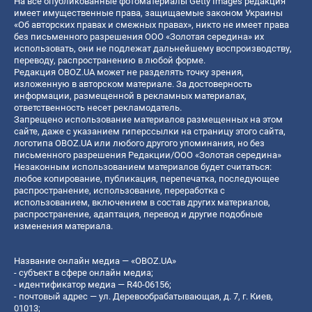
На все опубликованные фотоматериалы Getty Images редакция
имеет имущественные права, защищаемые законом Украины
«Об авторских правах и смежных правах», никто не имеет права
без письменного разрешения ООО «Золотая середина» их
использовать, они не подлежат дальнейшему воспроизводству,
переводу, распространению в любой форме.
Редакция OBOZ.UA может не разделять точку зрения,
изложенную в авторском материале. За достоверность
информации, размещенной в рекламных материалах,
ответственность несет рекламодатель.
Запрещено использование материалов размещенных на этом
сайте, даже с указанием гиперссылки на страницу этого сайта,
логотипа OBOZ.UA или любого другого упоминания, но без
письменного разрешения Редакции/ООО «Золотая середина»
Незаконным использованием материалов будет считаться:
любое копирование, публикация, перепечатка, последующее
распространение, использование, переработка с
использованием, включением в состав других материалов,
распространение, адаптация, перевод и другие подобные
изменения материала.
Название онлайн медиа — «OBOZ.UA»
- субъект в сфере онлайн медиа;
- идентификатор медиа — R40-06156;
- почтовый адрес — ул. Деревообрабатывающая, д. 7, г. Киев,
01013;