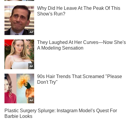
Подпишись на наш Telegram . Присылаем лишь "горящие"