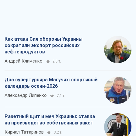
Два супертурнира Магучих: спортивній
календарь осени-2026
Александр Липенко
7,1 т.
Ракетный щит и меч Украины: ставка
на производство собственных ракет
Кирилл Татаринов
3,2 т.
Посмертная "презумпция виновности":
кто разрешил ТЦК судить погибших
защитников
Марина Ставнійчук
7,2 т.
Все мнения