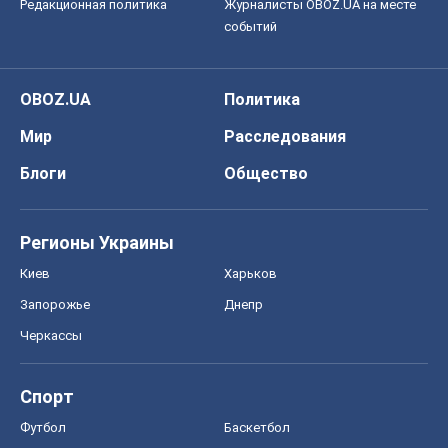
Киев
Харьков
Запорожье
Днепр
Черкассы
Спорт
Футбол
Баскетбол
Хоккей
Бокс
Формула-1
Моя школа
ГДЗ
Учебники
Онлайн уроки
ДПА
ЗНО
НМТ
СНГ решебники