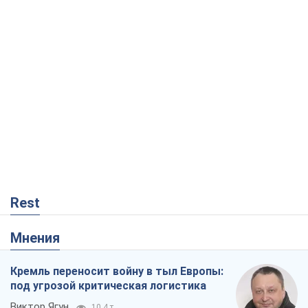
Rest
Мнения
Кремль переносит войну в тыл Европы:
под угрозой критическая логистика
Виктор Ягун
10,4 т.
На чьей стороне истории выступает
Дональд Трамп?
Виктор Каспрук
8,7 т.
О запланированной вырубке более 600
деревьев и теплотрассе: что
происходит на Теремках в Киеве