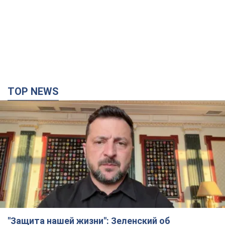
"Защита нашей жизни": Зеленский об
антибаллистической системе FREYJA,
санкциях против России и поддержке аграриев.
Видео
Европейские партнеры присоединяются к совместному
проекту
10 годин тому
78,7 т.
С 1 сентября украинским учителям повысят
зарплаты: Корецкий раскрыл подробности
Одновременно с повышением зарплат педагогам
правительство объявило об увеличении студенческих