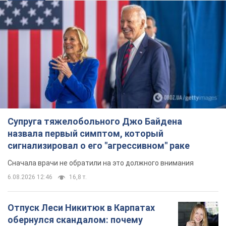
назвала первый симптом, который
сигнализировал о его "агрессивном" раке
Сначала врачи не обратили на это должного внимания
6.08.2026 12:46
16,8 т.
Отпуск Леси Никитюк в Карпатах
обернулся скандалом: почему
ведущую несправедливо захейтили
Знаменитость вышла на прямую
коммуникацию в сети и расставила все точки
над "i"
6.08.2026 17:32
13,5 т.
"Динамо" с победы стартовало в
квалификации Лиги конференций.
Видео
Матч прошел в Люблине