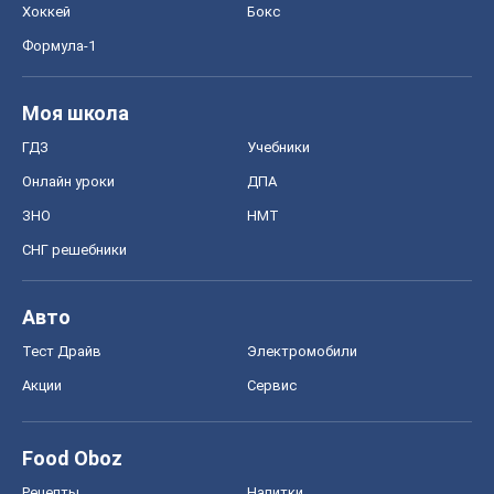
Авто
Тест Драйв
Электромобили
Акции
Сервис
Food Oboz
Рецепты
Напитки
Диеты
Экономика
Рынки и компании
Mакроэкономика
MedOboz
Новости медицины
MAMACLUB