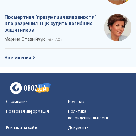
О компании
Команда
Правовая информация
Политика
конфиденциальности
Реклама на сайте
Документы
Редакционная политика
Журналисты OBOZ.UA на месте
событий
OBOZ.UA
Политика
Мир
Расследования
Блоги
Общество
Регионы Украины