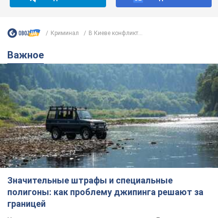
Значительные штрафы и специальные
полигоны: как проблему джипинга решают за
границей
Украине не помешает взять пример со стран Европы
8.08.2026 05:10
1,7 т.
В Прикарпатье после аномальной
жары прошел сильный ливень:
дороги превратились в реки. Видео
Непогода обрушилась на Ивано-Франковскую
область и курортный Буковель