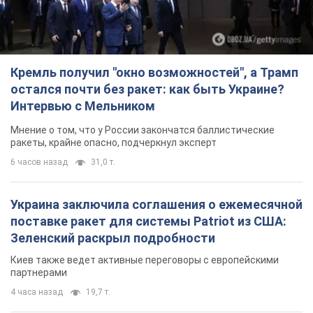
ракеты, крайне опасно, подчеркнул эксперт
6 часов назад
31,0 т.
Украина заключила соглашения о ежемесячной
поставке ракет для системы Patriot из США:
Зеленский раскрыл подробности
Киев также ведет активные переговоры с европейскими
партнерами
4 часа назад
19,7 т.
Заботилась об учениках и поддерживала
учителей: в результате удара РФ по Киевской
области погибли директор киевского лицея, её
муж и внук
Вечная память жертвам российского террора
4 часа назад
15,8 т.