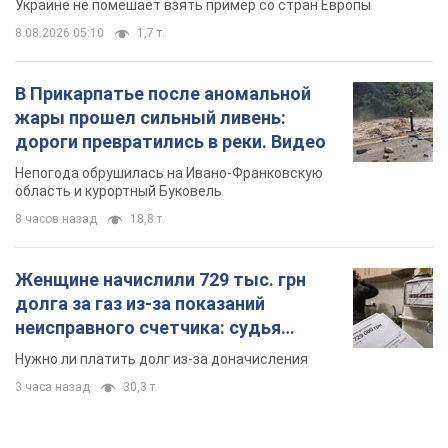
8 часов назад
18,8 т.
Женщине начислили 729 тыс. грн
долга за газ из-за показаний
неисправного счетчика: судья
вынес неожиданное решение
Нужно ли платить долг из-за доначисления
3 часа назад
30,3 т.