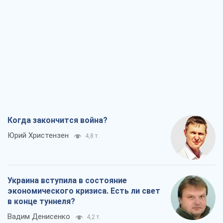
Когда закончится война?
Юрий Христензен
4,8 т.
Украина вступила в состояние
экономического кризиса. Есть ли свет
в конце туннеля?
Вадим Денисенко
4,2 т.
Чей будет Крым, тот и победит (NSJ), а
украинских футбольных чиновников
могут назвать убийцами
Александр Кирш
4,5 т.
Запад проспал угрозу: Россия может