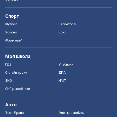
Моя школа
ГДЗ
Учебники
Онлайн уроки
ДПА
ЗНО
НМТ
СНГ решебники
Авто
Тест Драйв
Электромобили
Акции
Сервис
Food Oboz
Рецепты
Напитки
Диеты