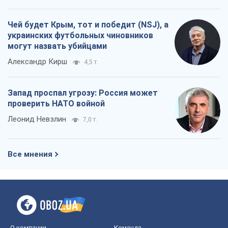
проверить НАТО войной
Леонид Невзлин
7,0 т.
Все мнения
О компании
Команда
Правовая информация
Политика
конфиденциальности
Реклама на сайте
Документы
Редакционная политика
Журналисты OBOZ.UA на месте
событий