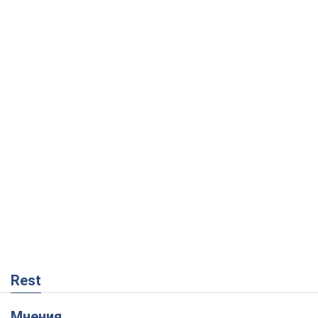
Rest
Мнения
Совпадение интересов двух циничных
игроков или тайный план Трампа и
Путина?
Виктор Швец
7,3 т.
Минск готовится к функционированию