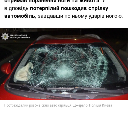
отримав поранення ноги та живота
. У
відповідь
потерпілий пошкодив стрілку
автомобіль
, завдавши по ньому ударів ногою.