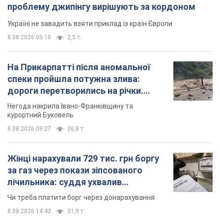
проблему джипінгу вирішують за кордоном
Україні не завадить взяти приклад із країн Європи
8.08.2026 05:10
2,5 т.
На Прикарпатті після аномальної
спеки пройшла потужна злива:
дороги перетворились на річки.
Відео
Негода накрила Івано-Франківщину та
курортний Буковель
8.08.2026 09:27
36,8 т.
Жінці нарахували 729 тис. грн боргу
за газ через покази зіпсованого
лічильника: суддя ухвалив
неочікуване рішення
Чи треба платити борг через донарахування
8.08.2026 14:43
31,9 т.