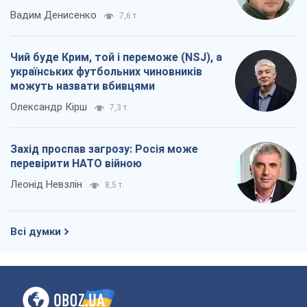
Вадим Денисенко
7,6 т.
Чий буде Крим, той і переможе (NSJ), а
українських футбольних чиновників
можуть назвати вбивцями
Олександр Кірш
7,3 т.
Захід проспав загрозу: Росія може
перевірити НАТО війною
Леонід Невзлін
8,5 т.
Всі думки