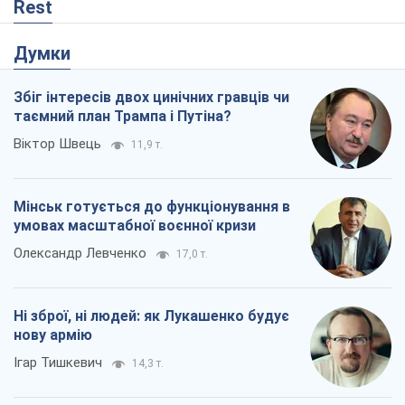
Rest
Думки
Збіг інтересів двох цинічних гравців чи
таємний план Трампа і Путіна?
Віктор Швець
11,9 т.
Мінськ готується до функціонування в
умовах масштабної воєнної кризи
Олександр Левченко
17,0 т.
Ні зброї, ні людей: як Лукашенко будує
нову армію
Ігар Тишкевич
14,3 т.