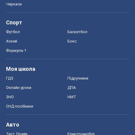
Черкаси
Спорт
Футбол
Баскетбол
Хокей
Бокс
Формула-1
Моя школа
ГДЗ
Підручники
Онлайн уроки
ДПА
ЗНО
НМТ
СНД посібники
Авто
Тест Драйв
Електромобілі