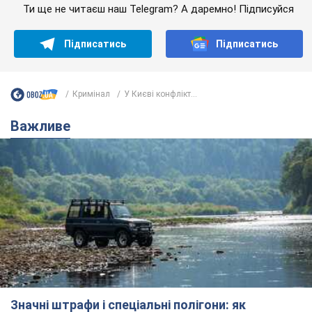
Ти ще не читаєш наш Telegram? А даремно! Підписуйся
Підписатись
Підписатись
Кримінал
У Києві конфлікт...
Важливе
Значні штрафи і спеціальні полігони: як