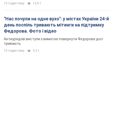
10 годин тому
13,0 т.
"Нас почули на одне вухо": у містах України 24-й
день поспіль тривають мітинги на підтримку
Федорова. Фото і відео
Антиурядові виступи з вимогою повернути Федорова досі
тривають
10 годин тому
5,3 т.