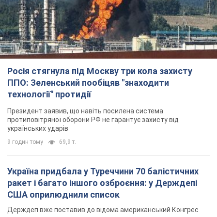
Росія стягнула під Москву три кола захисту
ППО: Зеленський пообіцяв "знаходити
технології" протидії
Президент заявив, що навіть посилена система
протиповітряної оборони РФ не гарантує захисту від
українських ударів
9 годин тому
69,9 т.
Україна придбала у Туреччини 70 балістичних
ракет і багато іншого озброєння: у Держдепі
США оприлюднили список
Держдеп вже поставив до відома американський Конгрес