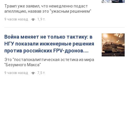
бального зала стоимостью 400 млн
Трамп уже заявил, что немедленно подаст
долларов
апелляцию, назвав это "ужасным решением"
9 часов назад
1,9 т.
Война меняет не только тактику: в
НГУ показали инженерные решения
против российских FPV-дронов.
Фото
Это "постапокалиптическая эстетика из мира
"Безумного Макса"
9 часов назад
7,5 т.