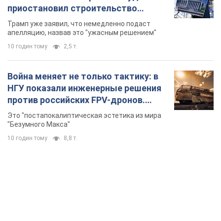
приостановил строительство
бального зала стоимостью 400 млн
Трамп уже заявил, что немедленно подаст
долларов
апелляцию, назвав это "ужасным решением"
10 годин тому
2,5 т.
Война меняет не только тактику: в
НГУ показали инженерные решения
против российских FPV-дронов.
Фото
Это "постапокалиптическая эстетика из мира
"Безумного Макса"
10 годин тому
8,8 т.