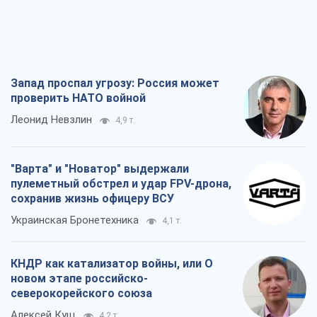
Запад проспал угрозу: Россия может
проверить НАТО войной
Леонид Невзлин
4,9 т.
"Варта" и "Новатор" выдержали
пулеметный обстрел и удар FPV-дрона,
сохранив жизнь офицеру ВСУ
Украинская Бронетехника
4,1 т.
КНДР как катализатор войны, или О
новом этапе российско-
северокорейского союза
Алексей Кущ
4,2 т.