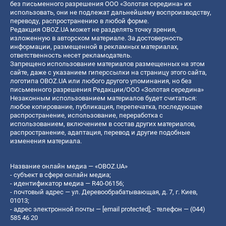
без письменного разрешения ООО «Золотая середина» их
использовать, они не подлежат дальнейшему воспроизводству,
переводу, распространению в любой форме.
Редакция OBOZ.UA может не разделять точку зрения,
изложенную в авторском материале. За достоверность
информации, размещенной в рекламных материалах,
ответственность несет рекламодатель.
Запрещено использование материалов размещенных на этом
сайте, даже с указанием гиперссылки на страницу этого сайта,
логотипа OBOZ.UA или любого другого упоминания, но без
письменного разрешения Редакции/ООО «Золотая середина»
Незаконным использованием материалов будет считаться:
любое копирование, публикация, перепечатка, последующее
распространение, использование, переработка с
использованием, включением в состав других материалов,
распространение, адаптация, перевод и другие подобные
изменения материала.
Название онлайн медиа — «OBOZ.UA»
- субъект в сфере онлайн медиа;
- идентификатор медиа — R40-06156;
- почтовый адрес — ул. Деревообрабатывающая, д. 7, г. Киев,
01013;
- адрес электронной почты —
[email protected]
; - телефон — (044)
585 46 20