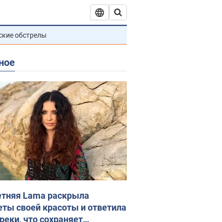
ские обстрелы
ное
етняя Lama раскрыла
еты своей красоты и ответила
реки, что сохраняет