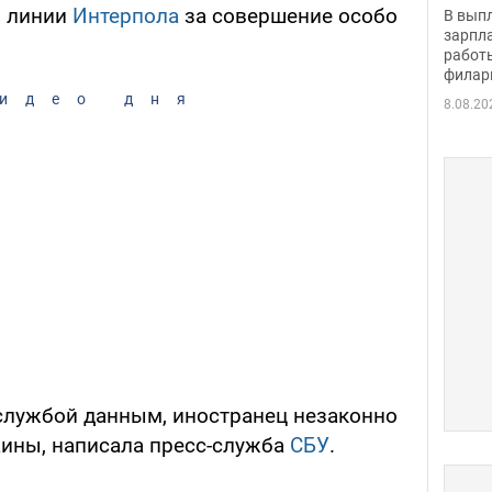
скол
о линии
Интерпола
за совершение особо
В вып
певи
зарпла
работ
филар
идео дня
8.08.20
службой данным, иностранец незаконно
ины, написала пресс-служба
СБУ
.