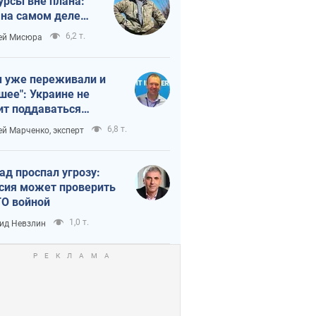
урсы вне плана:
 на самом деле
тует темп войны
6,2 т.
ей Мисюра
 уже переживали и
шее": Украине не
ит поддаваться
аянию из-за
6,8 т.
ей Марченко, эксперт
етного террора
ад проспал угрозу:
сия может проверить
О войной
1,0 т.
ид Невзлин