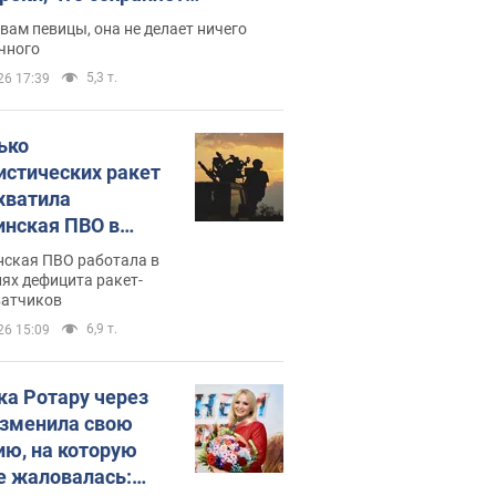
дость, ведь у нее нет детей
вам певицы, она не делает ничего
чного
5,3 т.
26 17:39
ько
истических ракет
хватила
инская ПВО в
: в Минобороны
нская ПВО работала в
али цифру
ях дефицита ракет-
ватчиков
6,9 т.
26 15:09
ка Ротару через
изменила свою
ию, на которую
е жаловалась: