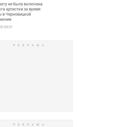
ько получала
лату не была включена
ца
та артистки за время
ы в Черновицкой
монии
26 04:01