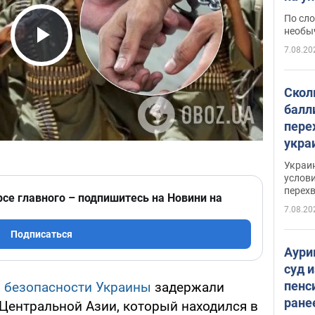
моло
По сло
необы
7.08.20
Play Video
Скол
балл
пере
укра
июле
Украи
назв
услови
перех
рсе главного – подпишитесь на Новини на
7.08.20
Подписаться
Аури
суд 
пенс
 безопасности Украины
задержали
ране
 Центральной Азии, который находился в