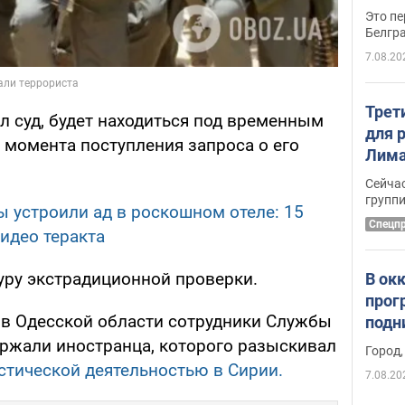
Это пе
Белгр
7.08.20
Трет
л суд, будет находиться под временным
для 
о момента поступления запроса о его
Лима
крит
Сейчас
удал
групп
ы устроили ад в роскошном отеле: 15
Спецп
видео теракта
уру экстрадиционной проверки.
В ок
прог
, в Одесской области сотрудники Службы
подн
виде
ржали иностранца, которого разыскивал
Город,
стической деятельностью в Сирии.
7.08.20