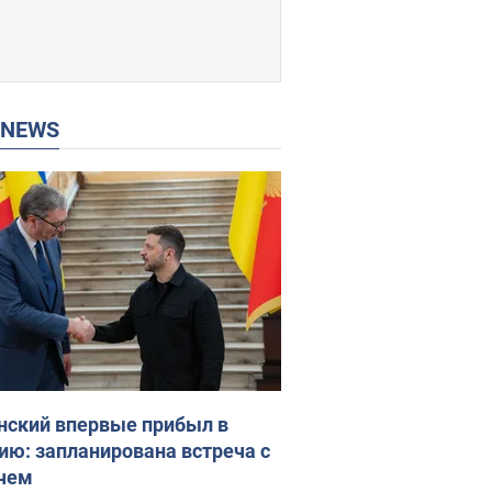
P NEWS
нский впервые прибыл в
ию: запланирована встреча с
чем