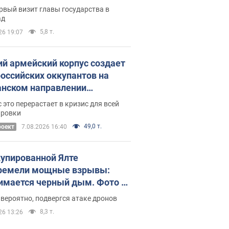
рвый визит главы государства в
ад
5,8 т.
26 19:07
ий армейский корпус создает
российских оккупантов на
нском направлении
ический дискомфорт: как это
 это перерастает в кризис для всей
ось
ировки
49,0 т.
роект
7.08.2026 16:40
купированной Ялте
ремели мощные взрывы:
имается черный дым. Фото и
о
 вероятно, подвергся атаке дронов
8,3 т.
26 13:26