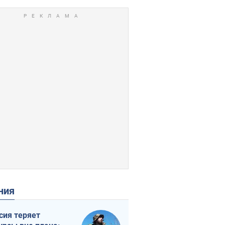
ения
сия теряет