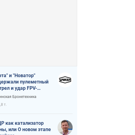
рта" и "Новатор"
ержали пулеметный
трел и удар FPV-
на, сохранив жизнь
инская Бронетехника
церу ВСУ
,8 т.
Р как катализатор
ны, или О новом этапе