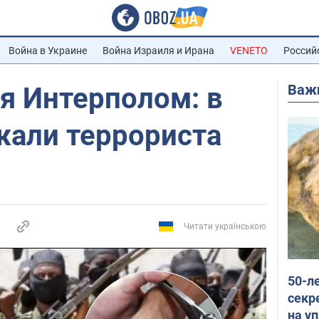
Война в Украине
Война Израиля и Ирана
VENETO
Россий
Важ
я Интерполом: в
жали террориста
Читати українською
50-л
секр
на уп