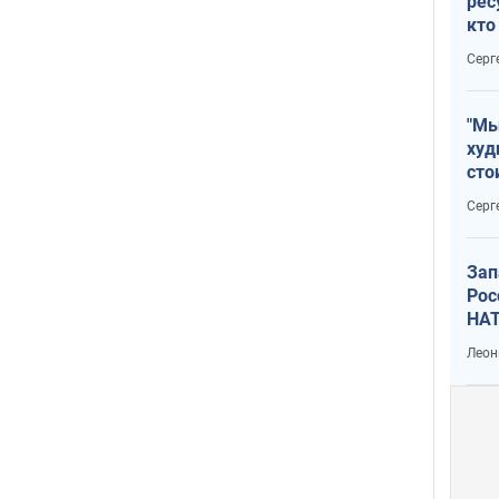
рес
кто
дик
Серг
"Мы
худ
сто
отч
Серг
рак
Зап
Рос
НАТ
Леон