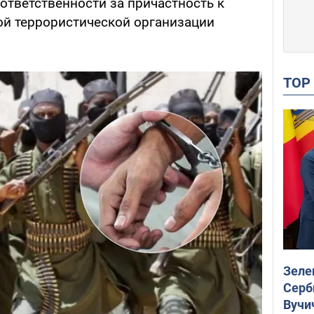
ответственности за причастность к
й террористической организации
TO
Зеле
Серб
Вучи