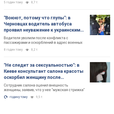
5 годин тому
8,7 т.
"Воюют, потому что глупы": в
Черновцах водитель автобуса
проявил неуважение к украинским
военным и поплатился за это.
Водителя уволили после конфликта с
Видео
пассажирами и оскорблений в адрес военных
8 годин тому
8,2 т.
"Не следит за сексуальностью": в
Киеве консультант салона красоты
оскорбил женщину после
химиотерапии, разгорелся скандал.
Сотрудник салона оценил внешность
Фото
женщины, заявив, что у нее "мужская стрижка"
годину тому
9,5 т.