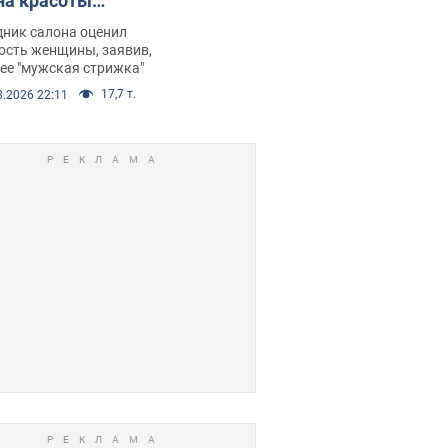
на красоты
рбил женщину
дник салона оценил
е химиотерапии,
ость женщины, заявив,
нее "мужская стрижка"
орелся скандал.
17,7 т.
8.2026 22:11