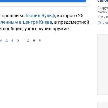
сало
оско
Сотру
посл
внешн
м прошлым
Леонид Вульф
, которого 25
что у 
разг
еленным в центре Киева
, в предсмертной
Фото
7.0
и сообщил, у кого купил оружие.
идео дня