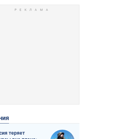
ения
сия теряет