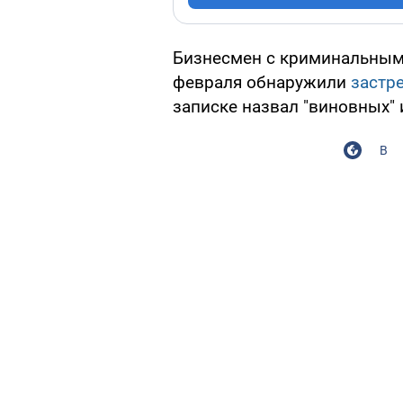
Бизнесмен с криминальны
февраля обнаружили
застр
записке назвал "виновных" 
В