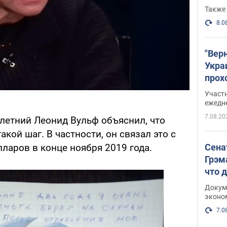
Также 
8.0
"Вер
Укра
прох
плак
Участ
ежедн
7.08.20
-летний Леонид Вульф объяснил, что
акой шаг. В частности, он связал это с
Сена
лларов в конце ноября 2019 года.
Грэм
что 
Докум
эконо
7.0