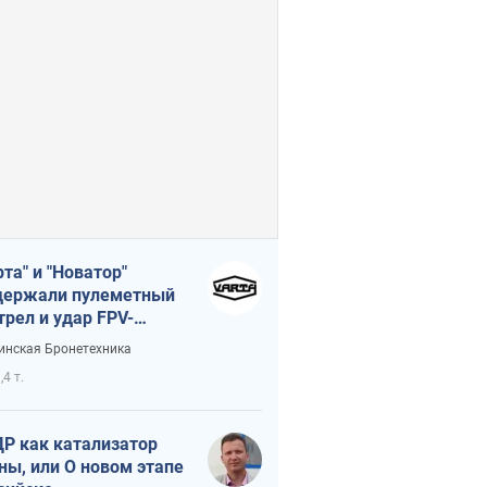
рта" и "Новатор"
ержали пулеметный
трел и удар FPV-
на, сохранив жизнь
инская Бронетехника
церу ВСУ
,4 т.
Р как катализатор
ны, или О новом этапе