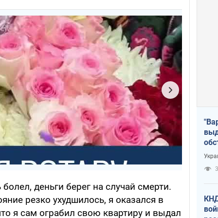
"Ва
выд
обс
дро
Укра
офи
3
 болел, деньги берег на случай смерти.
КНД
яние резко ухудшилось, я оказался в
вой
то я сам ограбил свою квартиру и выдал