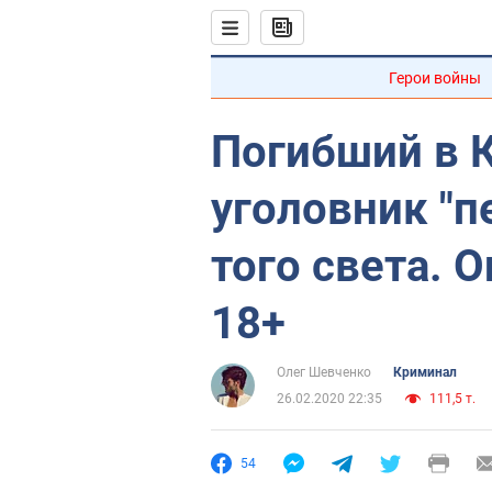
Герои войны
Погибший в 
уголовник "п
того света. 
18+
Олег Шевченко
Криминал
26.02.2020 22:35
111,5 т.
54