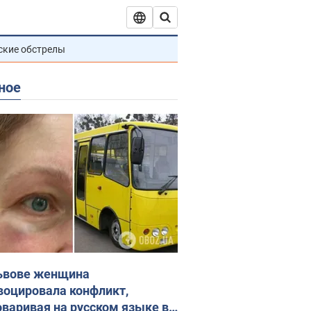
ские обстрелы
ное
ьвове женщина
воцировала конфликт,
оваривая на русском языке в