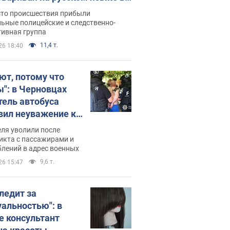
рутке: полиция составила
сто происшествия прибыли
нистративный протокол.
ьные полицейские и следственно-
тивная группа
о
11,4 т.
26 18:40
ют, потому что
ы": в Черновцах
тель автобуса
вил неуважение к
инским военным и
ля уволили после
тился за это.
икта с пассажирами и
лений в адрес военных
о
9,6 т.
26 15:47
следит за
уальностью": в
е консультант