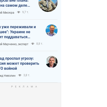
урсы вне плана:
 на самом деле
тует темп войны
9,7 т.
ей Мисюра
 уже переживали и
шее": Украине не
ит поддаваться
аянию из-за
8,8 т.
ей Марченко, эксперт
етного террора
ад проспал угрозу:
сия может проверить
О войной
3,8 т.
ид Невзлин