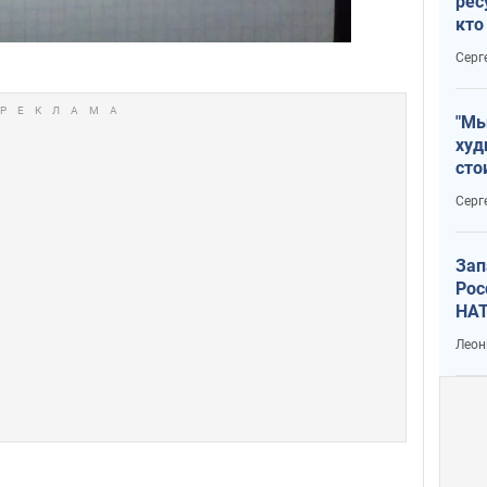
рес
кто
дик
Серг
"Мы
худ
сто
отч
Серг
рак
Зап
Рос
НАТ
Леон