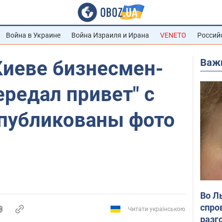
Война в Украине
Война Израиля и Ирана
VENETO
Россий
Важ
Киеве бизнесмен-
ередал привет" с
Опубликованы фото
Во Л
спро
Читати українською
разг