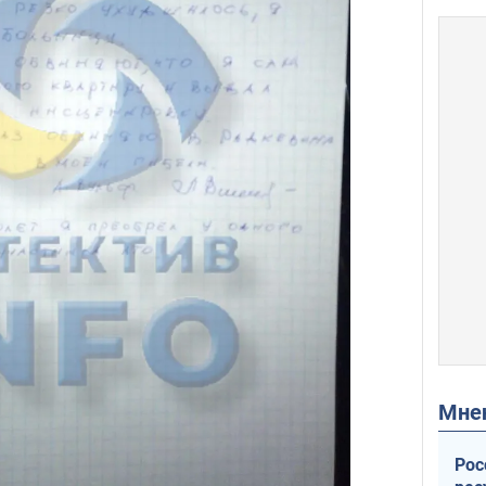
Мн
Рос