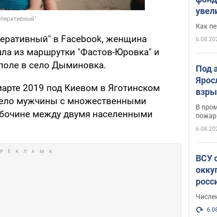
увел
не х
Как п
еративный" в Facebook, женщина
6.08.20
шла из маршрутки "Фастов-Юровка" и
поле в село Дыминовка.
Под 
Ярос
 марте 2019 под Киевом в Яготинском
взры
ело мужчины с множественными
В пром
обочине между двумя населенными
пожар
6.08.20
ВСУ 
окку
росс
Числе
6.0