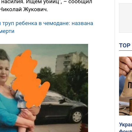
 насилия. Ищем убийц", – сообщил
Николай Жукович.
 труп ребенка в чемодане: названа
мерти
TO
Укра
фонд