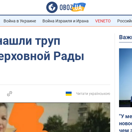
Война в Украине
Война Израиля и Ирана
VENETO
Россий
Важ
нашли труп
ерховной Рады
Читати українською
"У м
ново
чем 