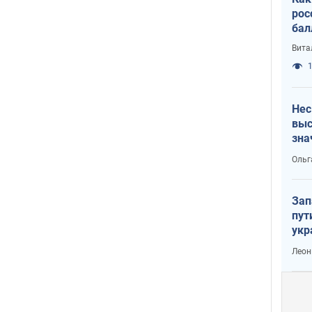
рос
бал
Вита
1
Нес
выс
зна
Ольг
Зап
пут
укр
Леон