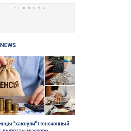
P NEWS
инцы "хакнули" Пенсионный
: выплаты массово