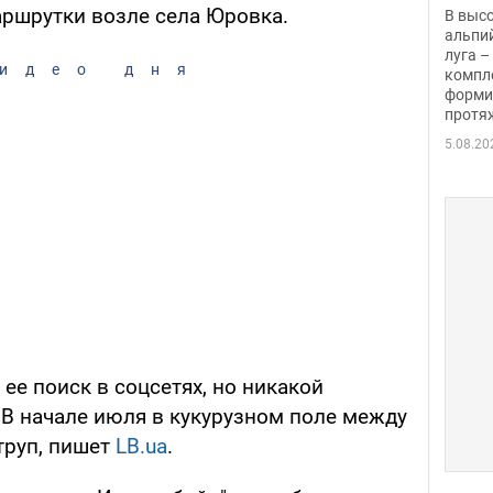
заби
аршрутки возле села Юровка.
В выс
альпи
луга –
идео дня
компл
форми
протяж
5.08.20
е поиск в соцсетях, но никакой
 В начале июля в кукурузном поле между
труп, пишет
LB.ua
.