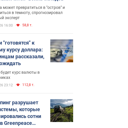
 может превратиться в "остров" и
иться в темноту, спрогнозировал
ый эксперт
58,8 т.
26 16:00
 "готовятся" к
му курсу доллара:
инцам рассказали,
 ожидать
будет курс валюты в
никах
112,8 т.
26 23:12
пинг разрушает
истемы, которые
ировались сотни
 в Greenpeace