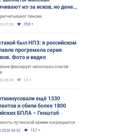
ичивают из-за исков, но денег
ватает
ересчитывают пенсии
25,8 т.
26 07:00
атакой был НПЗ: в российском
лавле прогремела серия
вов. Фото и видео
зоне фиксирует несколько очагов
а
1,4 т.
26 06:49
отминусовали ещё 1330
пантов и сбили более 1800
ийских БПЛА – Генштаб
нность путинской армии сокращается
15,7 т.
8.2026 06:32