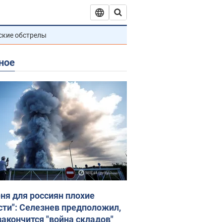
ские обстрелы
ное
еня для россиян плохие
сти": Селезнев предположил,
закончится "война складов"