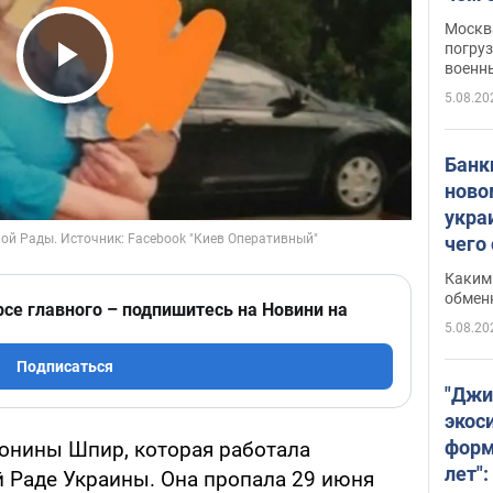
Москва
погруз
военн
Play Video
5.08.20
Банки
ново
укра
чего
Каким 
обмен
рсе главного – подпишитесь на Новини на
5.08.20
Подписаться
"Джи
экос
форм
онины Шпир, которая работала
лет":
 Раде Украины. Она пропала 29 июня