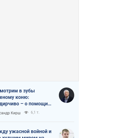
мотрим в зубы
еному коню:
дирчиво – о помощи
аине
6,1 т.
сандр Кирш
ду ужасной войной и
 худшим миром на