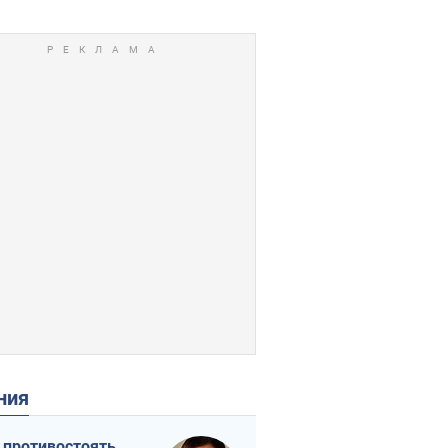
ения
 противостоять