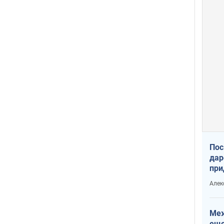
Пос
дар
при
Укр
Алек
Меж
еще