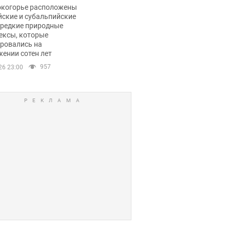
ли тревогу
окогорье расположены
йские и субальпийские
 редкие природные
ексы, которые
ровались на
ении сотен лет
957
26 23:00