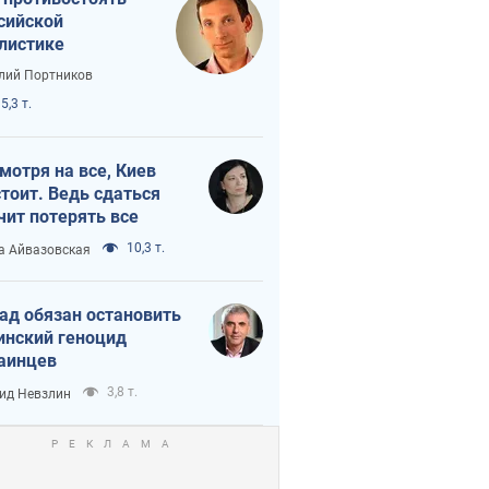
сийской
листике
лий Портников
5,3 т.
мотря на все, Киев
тоит. Ведь сдаться
чит потерять все
10,3 т.
а Айвазовская
ад обязан остановить
инский геноцид
аинцев
3,8 т.
ид Невзлин