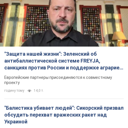
проекту
годину тому
14,0 т.
"Балистика убивает людей": Сикорский призвал
обсудить перехват вражеских ракет над
Украиной
Глава МИД Польши призвал сбивать российские ракеты над
Украиной
2 години тому
3,4 т.
Налоговая служба передаст Минобороны
данные о мужчинах в возрасте от 18 до 60 лет:
зачем это нужно
Это необходимо для проверки воинского учета
3 години тому
14,1 т.