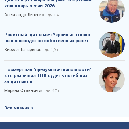
защитников
Марина Ставнійчук
4,7 т.
Все мнения
О компании
Команда
Правовая информация
Политика
конфиденциальности
Реклама на сайте
Документы
Редакционная политика
Журналисты OBOZ.UA на месте
событий