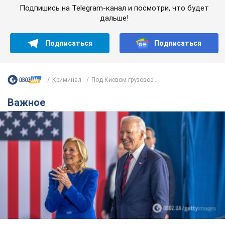
Супруга тяжелобольного Джо Байдена
назвала первый симптом, который
сигнализировал о его "агрессивном" раке
Сначала врачи не обратили на это должного внимания
9 годин тому
12,6 т.
Ее убила Россия: умерла 13-летняя
девочка, раненая в результате
российской атаки на Сумскую
область. Фото
В тот день во время российского обстрела