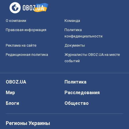
OBOZ.UA
Политика
Мир
Расследования
Блоги
Общество
Регионы Украины
Киев
Харьков
Запорожье
Днепр
Черкассы
Спорт
Футбол
Баскетбол
Хоккей
Бокс
Формула-1