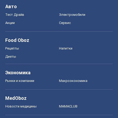
Рынки и компании
Mакроэкономика
MedOboz
Новости медицины
MAMACLUB
Шоу
Афиша
Сплетни
Красота
Мода
Женский Журнал