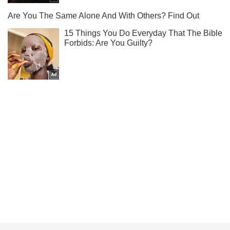
Подпишись на Telegram-канал и посмотри, что будет
дальше!
Подписаться
Подписаться
Криминал
Под Киевом грузовое...
Важное