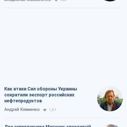
Как атаки Сил обороны Украины
сократили экспорт российских
нефтепродуктов
Андрей Клименко
1,2 т.
Два супертурнира Магучих: спортивній
календарь осени-2026
Александр Липенко
1,4 т.
Ракетный щит и меч Украины: ставка
на производство собственных ракет
Кирилл Татаринов
1,9 т.
Посмертная "презумпция виновности":
кто разрешил ТЦК судить погибших