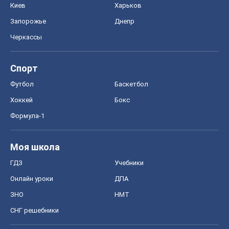
Моя школа
ГДЗ
Учебники
Онлайн уроки
ДПА
ЗНО
НМТ
СНГ решебники
Авто
Тест Драйв
Электромобили
Акции
Сервис
Food Oboz
Рецепты
Напитки
Диеты
Экономика