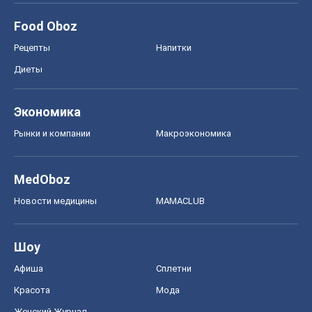
Food Oboz
Рецепты
Напитки
Диеты
Экономика
Рынки и компании
Mакроэкономика
MedOboz
Новости медицины
MAMACLUB
Шоу
Афиша
Сплетни
Красота
Мода
Женский Журнал