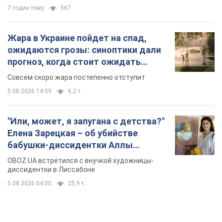
7 годин тому
567
Жара в Украине пойдет на спад,
ожидаются грозы: синоптики дали
прогноз, когда стоит ожидать
изменения погоды
Совсем скоро жара постепенно отступит
5.08.2026 14:59
6,2 т.
"Или, может, я запугана с детства?"
Елена Зарецкая – об убийстве
бабушки-диссидентки Аллы
Горской, критике сына Стуса и
OBOZ.UA встретился с внучкой художницы-
бегстве в Португалию с пятью
диссидентки в Лиссабоне
детьми
5.08.2026 04:00
25,9 т.