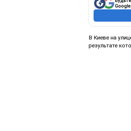
Будьте
Google
В Киеве на ули
результате кот