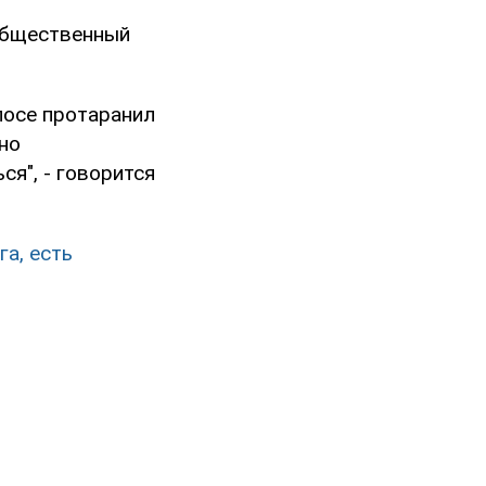
 общественный
лосе протаранил
но
я", - говорится
га, есть