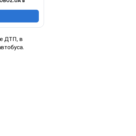
 OBOZ.UA в
е ДТП, в
втобуса.