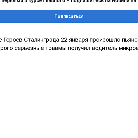
 первыми в курсе главного – подпишитесь на Новини на
Подписаться
це Героев Сталинграда 22 января произошло пьяно
орого серьезные травмы получил водитель микроа