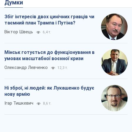
Думки
Збіг інтересів двох цинічних гравців чи
таємний план Трампа і Путіна?
Віктор Швець
6,4 т.
Мінськ готується до функціонування в
умовах масштабної воєнної кризи
Олександр Левченко
12,3 т.
Ні зброї, ні людей: як Лукашенко будує
нову армію
Ігар Тишкевич
8,6 т.