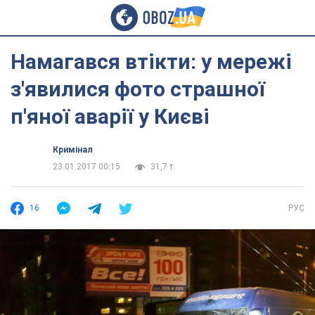
Намагався втікти: у мережі
з'явилися фото страшної
п'яної аварії у Києві
Кримінал
23.01.2017 00:15
31,7 т.
16
РУС