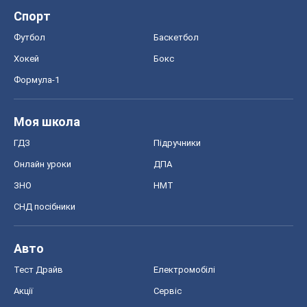
Спорт
Футбол
Баскетбол
Хокей
Бокс
Формула-1
Моя школа
ГДЗ
Підручники
Онлайн уроки
ДПА
ЗНО
НМТ
СНД посібники
Авто
Тест Драйв
Електромобілі
Акції
Сервіс