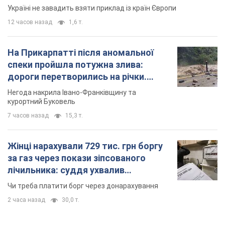
Україні не завадить взяти приклад із країн Європи
12 часов назад
1,6 т.
На Прикарпатті після аномальної
спеки пройшла потужна злива:
дороги перетворились на річки.
Відео
Негода накрила Івано-Франківщину та
курортний Буковель
7 часов назад
15,3 т.
Жінці нарахували 729 тис. грн боргу
за газ через покази зіпсованого
лічильника: суддя ухвалив
неочікуване рішення
Чи треба платити борг через донарахування
2 часа назад
30,0 т.