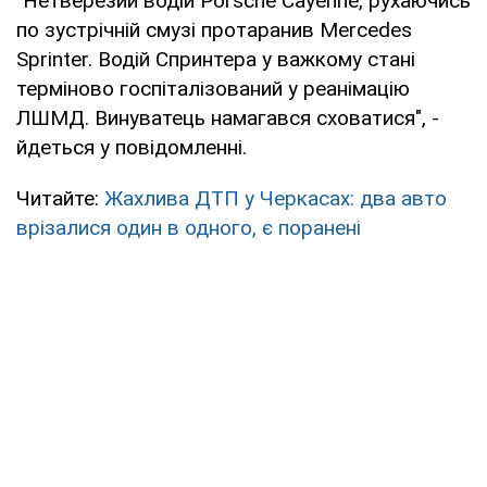
"Нетверезий водій Porsche Cayenne, рухаючись
по зустрічній смузі протаранив Mercedes
Sprinter. Водій Спринтера у важкому стані
терміново госпіталізований у реанімацію
ЛШМД. Винуватець намагався сховатися", -
йдеться у повідомленні.
Читайте:
Жахлива ДТП у Черкасах: два авто
врізалися один в одного, є поранені