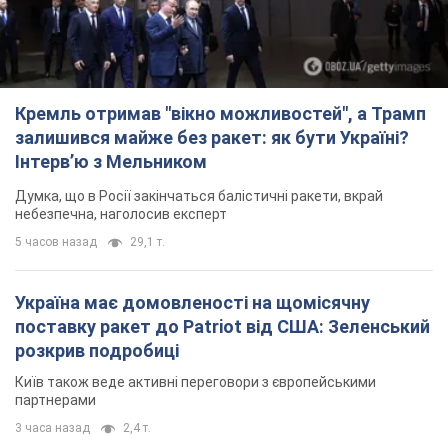
Кремль отримав "вікно можливостей", а Трамп
залишився майже без ракет: як бути Україні?
Інтерв’ю з Мельником
Думка, що в Росії закінчаться балістичні ракети, вкрай
небезпечна, наголосив експерт
5 часов назад
29,1 т.
Україна має домовленості на щомісячну
поставку ракет до Patriot від США: Зеленський
розкрив подробиці
Київ також веде активні переговори з європейськими
партнерами
3 часа назад
2,4 т.