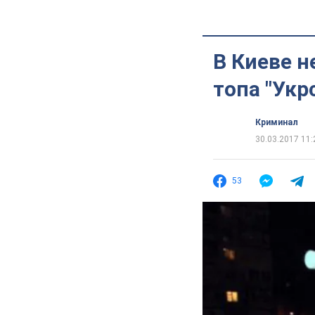
В Киеве н
топа "Укр
Криминал
30.03.2017 11:
53