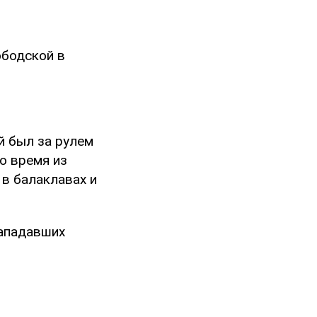
ободской в
й был за рулем
то время из
 в балаклавах и
нападавших