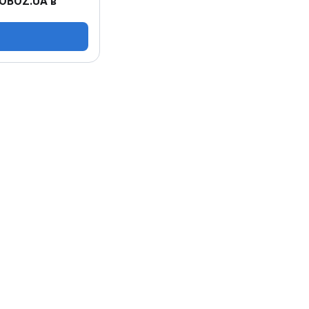
 OBOZ.UA в