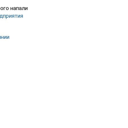
ого напали
едприятия
янии