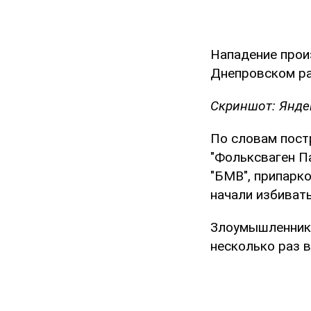
Нападение прои
Днепровском ра
Скриншот: Янде
По словам пост
"Фольксваген Па
"БМВ", припарк
начали избивать
Злоумышленники
несколько раз 