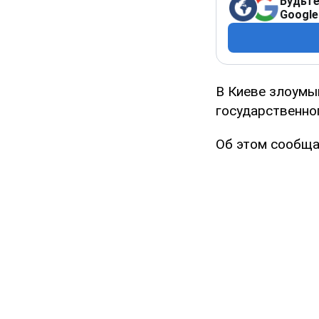
Будьте
Google
В Киеве злоумы
государственног
Об этом сообща