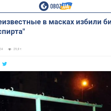
еизвестные в масках избили б
спирта"
24
29,8 т.