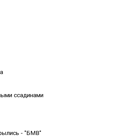
а
ными ссадинами
рылись - "БМВ"