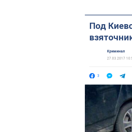
Под Киев
взяточни
Криминал
27.03.2017 10:
3