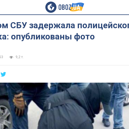
ом СБУ задержала полицейско
ка: опубликованы фото
53
9,2 т.