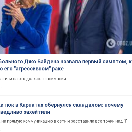
больного Джо Байдена назвала первый симптом, 
о его "агрессивном" раке
ратили на это должного внимания
 т.
китюк в Карпатах обернулся скандалом: почему
ведливо захейтили
на прямую коммуникацию в сети и расставила все точки над "i"
.