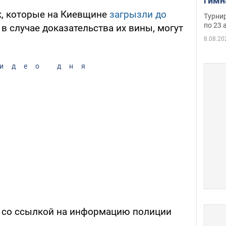
гимн
офиц
к, которые на Киевщине
загрызли до
Турнир
на ч
по 23 
, в случае доказательства их вины, могут
осно
8.08.20
идео дня
" со ссылкой на информацию полиции