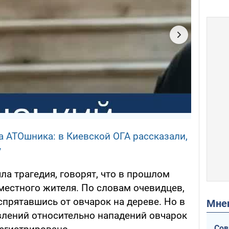
а АТОшника: в Киевской ОГА рассказали,
у
шла трагедия, говорят, что в прошлом
 местного жителя. По словам очевидцев,
спрятавшись от овчарок на дереве. Но в
Мн
влений относительно нападений овчарок
Сов