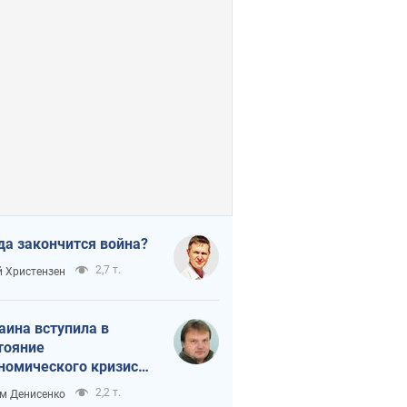
да закончится война?
2,7 т.
 Христензен
аина вступила в
тояние
номического кризиса.
ь ли свет в конце
2,2 т.
м Денисенко
неля?