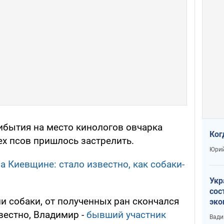
рибытия на место кинологов овчарка
Ког
ех псов пришлось застрелить.
Юрий
а Киевщине: стало известно, как собаки-
Укр
сос
и собаки, от полученных ран скончался
эко
Ест
вестно, Владимир -
бывший участник
Вади
тун