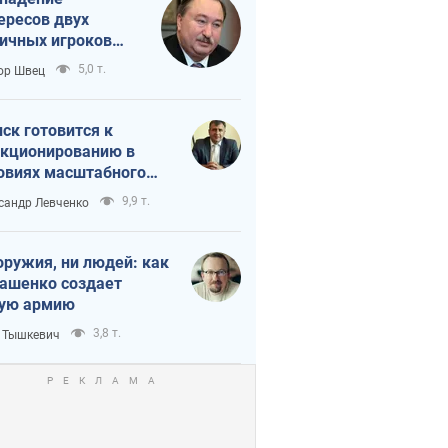
ересов двух
ичных игроков
 тайный план
5,0 т.
ор Швец
мпа и Путина?
ск готовится к
кционированию в
овиях масштабного
нного кризиса
9,9 т.
сандр Левченко
оружия, ни людей: как
ашенко создает
ую армию
3,8 т.
 Тышкевич