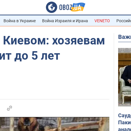
Война в Украине
Война Израиля и Ирана
VENETO
Россий
Важ
 Киевом: хозяевам
ит до 5 лет
Сауд
Паки
анал