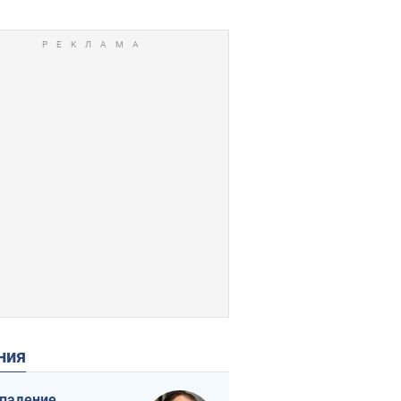
ения
падение