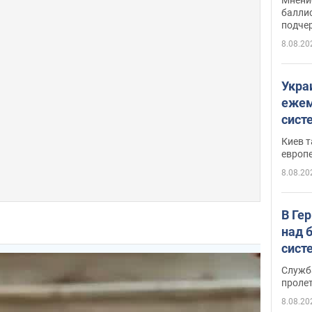
баллис
подче
8.08.20
Укра
ежем
сист
Зеле
Киев т
европ
8.08.20
В Ге
над 
сист
Служб
проле
8.08.20