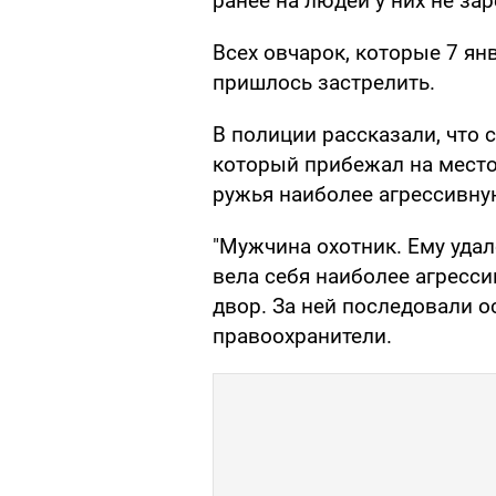
ранее на людей у них не за
Всех овчарок, которые 7 ян
пришлось застрелить.
В полиции рассказали, что 
который прибежал на место
ружья наиболее агрессивну
"Мужчина охотник. Ему удало
вела себя наиболее агресс
двор. За ней последовали о
правоохранители.