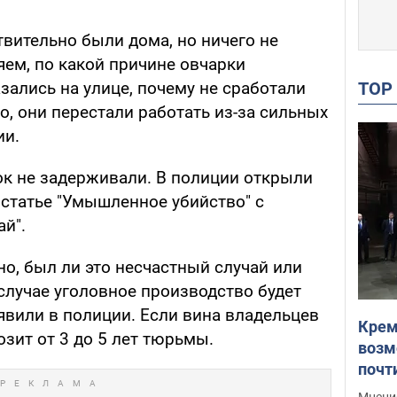
вительно были дома, но ничего не
ем, по какой причине овчарки
TO
зались на улице, почему не сработали
, они перестали работать из-за сильных
ии.
ок не задерживали. В полиции открыли
 статье "Умышленное убийство" с
й".
но, был ли это несчастный случай или
 случае уголовное производство будет
явили в полиции. Если вина владельцев
Крем
озит от 3 до 5 лет тюрьмы.
возм
почт
Укра
Мнение