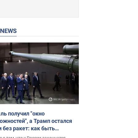
P NEWS
ль получил "окно
ожностей", а Трамп остался
и без ракет: как быть
ине? Интервью с Мельником
 о том, что у России закончатся