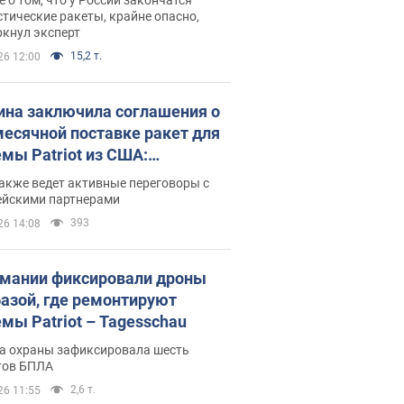
тические ракеты, крайне опасно,
ркнул эксперт
15,2 т.
26 12:00
ина заключила соглашения о
есячной поставке ракет для
емы Patriot из США:
нский раскрыл подробности
акже ведет активные переговоры с
ейскими партнерами
393
26 14:08
рмании фиксировали дроны
базой, где ремонтируют
емы Patriot – Tagesschau
а охраны зафиксировала шесть
тов БПЛА
2,6 т.
26 11:55