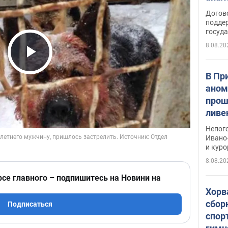
Догов
поддер
госуд
8.08.20
Play Video
В Пр
аном
прош
ливе
прев
Непог
Виде
Ивано
и кур
8.08.20
рсе главного – подпишитесь на Новини на
Хорв
сбор
Подписаться
спор