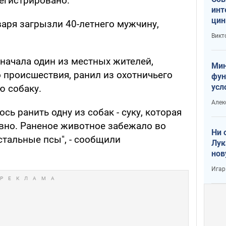
регистрировано.
инт
цин
варя загрызли 40-летнего мужчину,
или
Викт
Тра
сначала один из местных жителей,
Мин
 происшествия, ранил из охотничьего
фун
усл
ю собаку.
вое
Алек
сь ранить одну из собак - суку, которая
ивно. Раненое животное забежало во
Ни 
стальные псы", - сообщили
Лук
нов
Игар