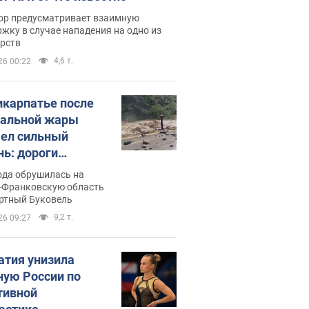
ор предусматривает взаимную
жку в случае нападения на одно из
арств
4,6 т.
26 00:22
икарпатье после
альной жары
ел сильный
нь: дороги
ратились в реки.
ода обрушилась на
о
-Франковскую область
ортный Буковель
9,2 т.
26 09:27
атия унизила
ную России по
тивной