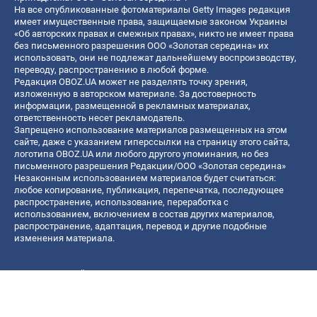
На все опубликованные фотоматериалы Getty Images редакция
имеет имущественные права, защищаемые законом Украины
«Об авторских правах и смежных правах», никто не имеет права
без письменного разрешения ООО «Золотая середина» их
использовать, они не подлежат дальнейшему воспроизводству,
переводу, распространению в любой форме.
Редакция OBOZ.UA может не разделять точку зрения,
изложенную в авторском материале. За достоверность
информации, размещенной в рекламных материалах,
ответственность несет рекламодатель.
Запрещено использование материалов размещенных на этом
сайте, даже с указанием гиперссылки на страницу этого сайта,
логотипа OBOZ.UA или любого другого упоминания, но без
письменного разрешения Редакции/ООО «Золотая середина»
Незаконным использованием материалов будет считаться:
любое копирование, публикация, перепечатка, последующее
распространение, использование, переработка с
использованием, включением в состав других материалов,
распространение, адаптация, перевод и другие подобные
изменения материала.
Название онлайн медиа — «OBOZ.UA»
- субъект в сфере онлайн медиа;
- идентификатор медиа — R40-06156;
- почтовый адрес — ул. Деревообрабатывающая, д. 7, г. Киев,