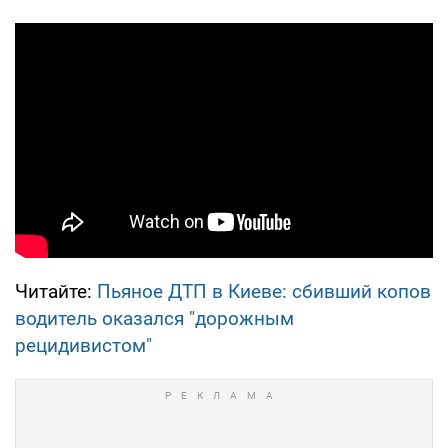
Читайте:
Пьяное ДТП в Киеве: сбивший копов
водитель оказался "дорожным
рецидивистом"