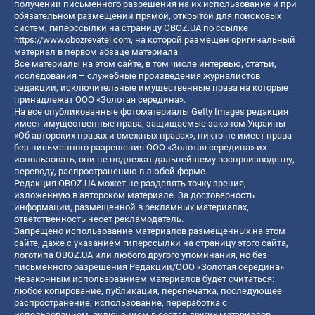
получении письменного разрешения на их использование и при
обязательном размещении прямой, открытой для поисковых
систем, гиперссылки на страницу OBOZ.UA по ссылке
https://www.obozrevatel.com
, на которой размещен оригинальный
материал в первом абзаце материала.
Все материалы на этом сайте, в том числе интервью, статьи,
исследования – служебные произведения журналистов
редакции, исключительные имущественные права на которые
принадлежат ООО «Золотая середина».
На все опубликованные фотоматериалы Getty Images редакция
имеет имущественные права, защищаемые законом Украины
«Об авторских правах и смежных правах», никто не имеет права
без письменного разрешения ООО «Золотая середина» их
использовать, они не подлежат дальнейшему воспроизводству,
переводу, распространению в любой форме.
Редакция OBOZ.UA может не разделять точку зрения,
изложенную в авторском материале. За достоверность
информации, размещенной в рекламных материалах,
ответственность несет рекламодатель.
Запрещено использование материалов размещенных на этом
сайте, даже с указанием гиперссылки на страницу этого сайта,
логотипа OBOZ.UA или любого другого упоминания, но без
письменного разрешения Редакции/ООО «Золотая середина»
Незаконным использованием материалов будет считаться:
любое копирование, публикация, перепечатка, последующее
распространение, использование, переработка с
использованием, включением в состав других материалов,