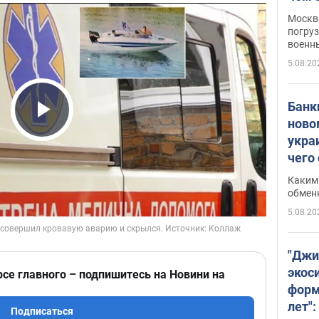
Москва
погруз
военн
5.08.20
Банки
ново
Play Video
укра
чего
Каким 
обмен
5.08.20
"Джи
экос
рсе главного – подпишитесь на Новини на
форм
лет":
Подписаться