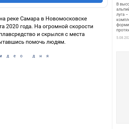
заби
В выс
альпи
луга –
 на реке Самара в Новомосковске
компл
форми
а 2020 года. На огромной скорости
протяж
плавсредство и скрылся с места
5.08.20
пытавшись помочь людям.
идео дня