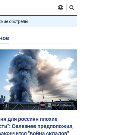
ские обстрелы
ное
еня для россиян плохие
сти": Селезнев предположил,
закончится "война складов"