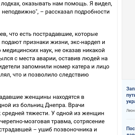
лодках, оказывать нам помощь. Я видел,
 неподвижно", – рассказал подробности
ев, что есть пострадавшие, которые
е подают признаки жизни, экс-нардеп и
 медицинских наук, не оказав никакой
лся с места аварии, оставив людей на
идетели запомнили номер катера и лицо
лял, что и позволило следствию
Зап
пут
радавшие женщины находятся в
укр
дной из больниц Днепра. Врачи
Леон
к средней тяжести. У одной из женщин
 черепно-мозговая травма, сотрясение
Пос
острадавшей – ушиб позвоночника и
дар