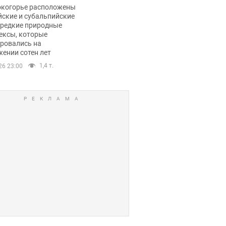
ли тревогу
окогорье расположены
йские и субальпийские
 редкие природные
ексы, которые
ровались на
ении сотен лет
1,4 т.
26 23:00