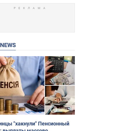
P NEWS
инцы "хакнули" Пенсионный
: выплаты массово