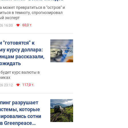
 может превратиться в "остров" и
иться в темноту, спрогнозировал
ый эксперт
60,0 т.
26 16:00
 "готовятся" к
му курсу доллара:
инцам рассказали,
 ожидать
будет курс валюты в
никах
117,0 т.
26 23:12
пинг разрушает
истемы, которые
ировались сотни
 в Greenpeace