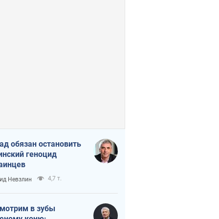
ад обязан остановить
инский геноцид
аинцев
4,7 т.
ид Невзлин
мотрим в зубы
еному коню: