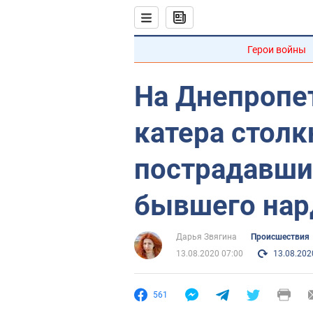
Герои войны
На Днепропе
катера столк
пострадавши
бывшего нар
Дарья Звягина
Происшествия
13.08.2020 07:00
13.08.202
561