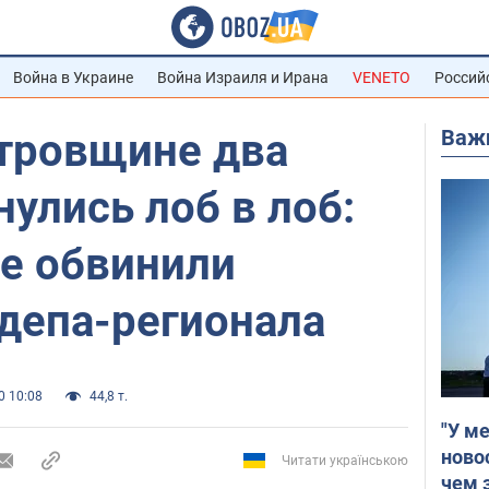
Война в Украине
Война Израиля и Ирана
VENETO
Россий
Важ
тровщине два
нулись лоб в лоб:
е обвинили
депа-регионала
0 10:08
44,8 т.
"У м
ново
Читати українською
чем 