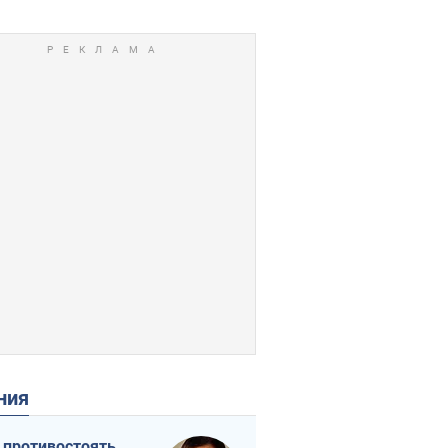
ения
 противостоять