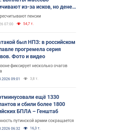
ичивают из-за исков, но денег
ватает
ересчитывают пенсии
54,7 т.
26 07:00
атакой был НПЗ: в российском
лавле прогремела серия
вов. Фото и видео
зоне фиксирует несколько очагов
а
3,8 т.
8.2026 09:01
отминусовали ещё 1330
пантов и сбили более 1800
ийских БПЛА – Генштаб
нность путинской армии сокращается
16,3 т.
8.2026 06:32