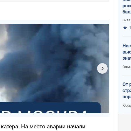
рос
бал
Вита
1
Нес
выс
зна
Ольг
От 
стр
пор
заг
Юрий
 катера. На место аварии начали