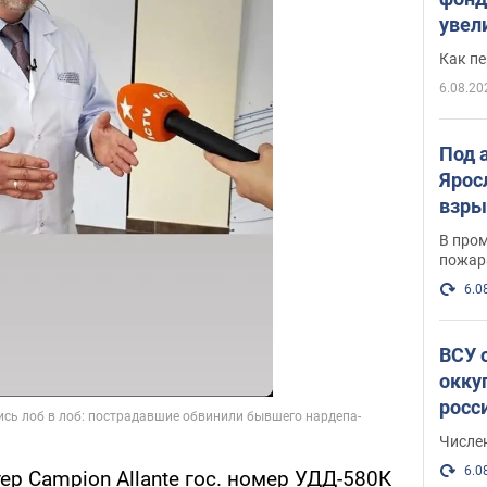
увел
не х
Как п
6.08.20
Под 
Ярос
взры
В пром
пожар
6.0
ВСУ 
окку
росс
Числе
6.0
атер Campion Allante гос. номер УДД-580К