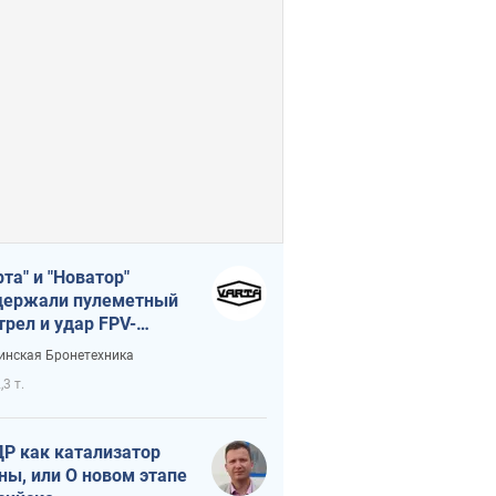
рта" и "Новатор"
ержали пулеметный
трел и удар FPV-
на, сохранив жизнь
инская Бронетехника
церу ВСУ
,3 т.
Р как катализатор
ны, или О новом этапе