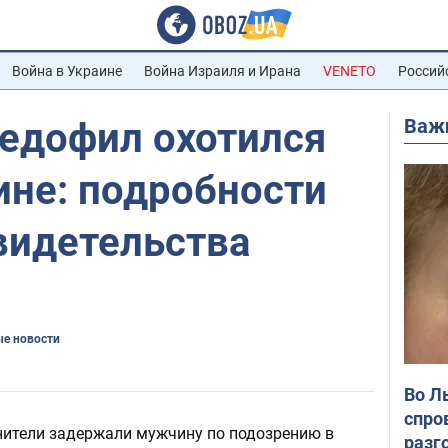
Война в Украине
Война Израиля и Ирана
VENETO
Россий
Важ
педофил охотился
ине: подробности
видетельства
е новости
Во Л
спро
нители задержали мужчину по подозрению в
разг