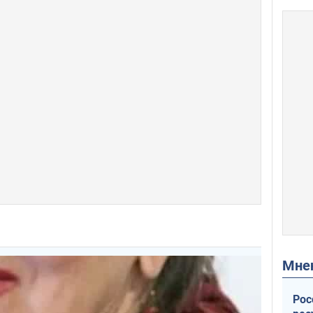
Мн
Рос