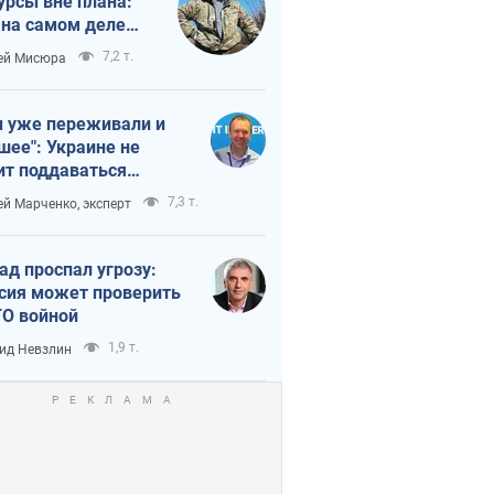
урсы вне плана:
 на самом деле
тует темп войны
7,2 т.
ей Мисюра
 уже переживали и
шее": Украине не
ит поддаваться
аянию из-за
7,3 т.
ей Марченко, эксперт
етного террора
ад проспал угрозу:
сия может проверить
О войной
1,9 т.
ид Невзлин