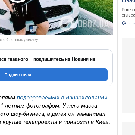
Play Video
шваб
нака
Ролик
огласк
7.0
рсе главного – подпишитесь на Новини на
Подписаться
телями
подозреваемый в изнасиловании
1-летним фотографом. У него масса
ого шоу-бизнеса, а детей он заманивал
в крутые телепроекты и привозил в Киев.