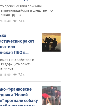
рутке: полиция составила
сто происшествия прибыли
нистративный протокол.
ьные полицейские и следственно-
тивная группа
о
7,1 т.
26 18:40
ько
истических ракет
хватила
инская ПВО в
: в Минобороны
нская ПВО работала в
али цифру
ях дефицита ракет-
ватчиков
7,5 т.
26 15:09
ано-Франковске
удники "Новой
ы" прогнали собаку