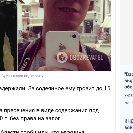
"Ва
выд
обс
адержали. За содеянное ему грозит до 15
дро
Укра
офи
2
а пресечения в виде содержания под
 г. без права на залог.
КНД
вой
бласти сообщили, что мужчина