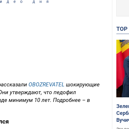
идео дня
TO
 рассказали
OBOZREVATEL
шокирующие
 Они утверждают, что педофил
оде минимум 10 лет. Подробнее – в
Зеле
Серб
Вучи
лся
Это пе