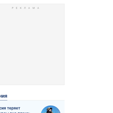
ения
сия теряет