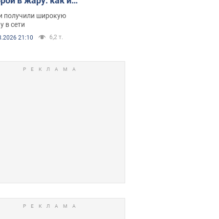
рой в жару: как их
зали. Видео
и получили широкую
у в сети
6,2 т.
8.2026 21:10