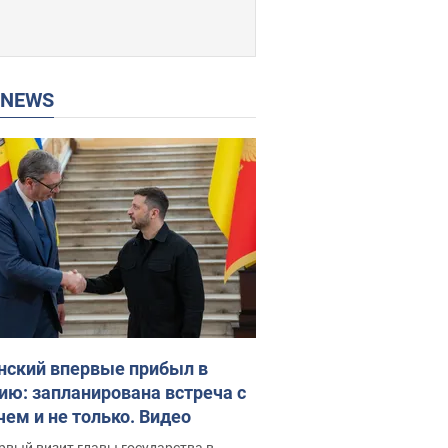
P NEWS
нский впервые прибыл в
ию: запланирована встреча с
чем и не только. Видео
рвый визит главы государства в