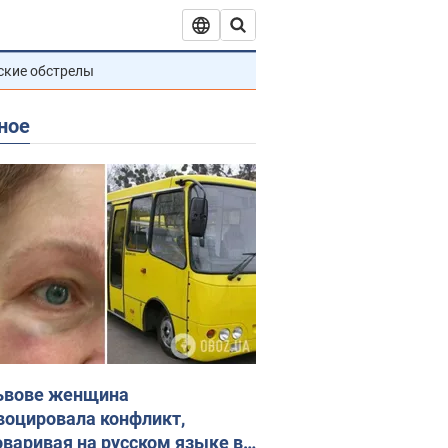
ские обстрелы
ное
ьвове женщина
воцировала конфликт,
оваривая на русском языке в