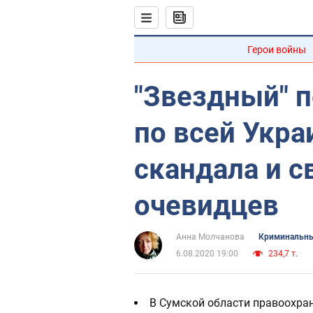
Герои войны
"Звездный" 
по всей Укра
скандала и с
очевидцев
Анна Молчанова
Криминальны
6.08.2020 19:00
234,7 т.
В Сумской области правоохра