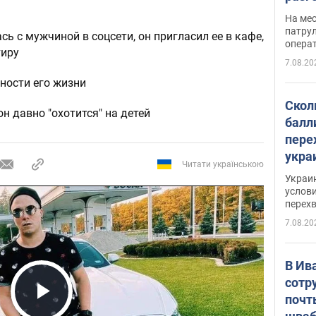
марш
На ме
адми
патрул
ь с мужчиной в соцсети, он пригласил ее в кафе,
опера
Виде
тиру
7.08.20
ности его жизни
Скол
н давно "охотится" на детей
балл
пере
укра
Читати українською
июле
Украи
назв
услови
перех
7.08.20
В Ив
сотр
почт