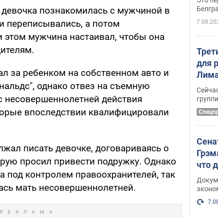
Белгр
я девочка познакомилась с мужчиной в
и переписывались, а потом
7.08.20
и этом мужчина настаивал, чтобы она
дителям.
Трет
для 
ал за ребенком на собственном авто и
Лима
нальдс", однако отвез на съемную
крит
Сейчас
удал
 с несовершеннолетней действия
групп
оторые впоследствии квалифицировали
Спецп
Сена
лжал писать девочке, договариваясь о
Грэм
орую просил привести подружку. Однако
что 
а под контролем правоохранителей, так
Докум
лась мать несовершеннолетней.
эконо
7.0