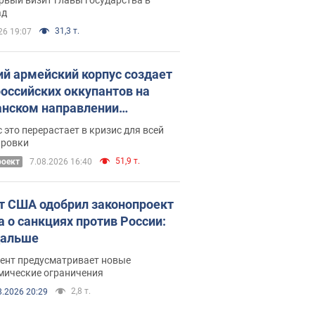
ад
31,3 т.
26 19:07
ий армейский корпус создает
российских оккупантов на
нском направлении
ический дискомфорт: как это
 это перерастает в кризис для всей
ось
ировки
51,9 т.
роект
7.08.2026 16:40
т США одобрил законопроект
а о санкциях против России:
дальше
ент предусматривает новые
мические ограничения
2,8 т.
8.2026 20:29