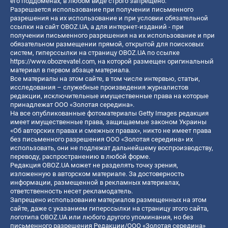
его поддоменах, в любом виде строго запрещено.
Разрешается использование при получении письменного
разрешения на их использование и при условии обязательной
ссылки на сайт OBOZ.UA, а для интернет-изданий - при
получении письменного разрешения на их использование и при
обязательном размещении прямой, открытой для поисковых
систем, гиперссылки на страницу OBOZ.UA по ссылке
https://www.obozrevatel.com
, на которой размещен оригинальный
материал в первом абзаце материала.
Все материалы на этом сайте, в том числе интервью, статьи,
исследования – служебные произведения журналистов
редакции, исключительные имущественные права на которые
принадлежат ООО «Золотая середина».
На все опубликованные фотоматериалы Getty Images редакция
имеет имущественные права, защищаемые законом Украины
«Об авторских правах и смежных правах», никто не имеет права
без письменного разрешения ООО «Золотая середина» их
использовать, они не подлежат дальнейшему воспроизводству,
переводу, распространению в любой форме.
Редакция OBOZ.UA может не разделять точку зрения,
изложенную в авторском материале. За достоверность
информации, размещенной в рекламных материалах,
ответственность несет рекламодатель.
Запрещено использование материалов размещенных на этом
сайте, даже с указанием гиперссылки на страницу этого сайта,
логотипа OBOZ.UA или любого другого упоминания, но без
письменного разрешения Редакции/ООО «Золотая середина»