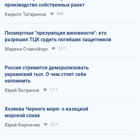
производство собственных ракет
Кирилл Татаринов
696
Посмертная "презумпция виновности": кто
разрешил ТЦК судить погибших защитников
Марина Ставнійчук
2,5 т.
Россия стремится деморализовать
украинский тыл. О чем стоит себе
напомнить
Юрий Богданов
1,7 т.
Хозяева Черного моря: о казацкой
морской славе
Юрий Кирпичев
2,2 т.