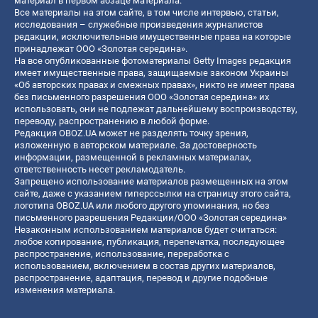
материал в первом абзаце материала.
Все материалы на этом сайте, в том числе интервью, статьи,
исследования – служебные произведения журналистов
редакции, исключительные имущественные права на которые
принадлежат ООО «Золотая середина».
На все опубликованные фотоматериалы Getty Images редакция
имеет имущественные права, защищаемые законом Украины
«Об авторских правах и смежных правах», никто не имеет права
без письменного разрешения ООО «Золотая середина» их
использовать, они не подлежат дальнейшему воспроизводству,
переводу, распространению в любой форме.
Редакция OBOZ.UA может не разделять точку зрения,
изложенную в авторском материале. За достоверность
информации, размещенной в рекламных материалах,
ответственность несет рекламодатель.
Запрещено использование материалов размещенных на этом
сайте, даже с указанием гиперссылки на страницу этого сайта,
логотипа OBOZ.UA или любого другого упоминания, но без
письменного разрешения Редакции/ООО «Золотая середина»
Незаконным использованием материалов будет считаться:
любое копирование, публикация, перепечатка, последующее
распространение, использование, переработка с
использованием, включением в состав других материалов,
распространение, адаптация, перевод и другие подобные
изменения материала.