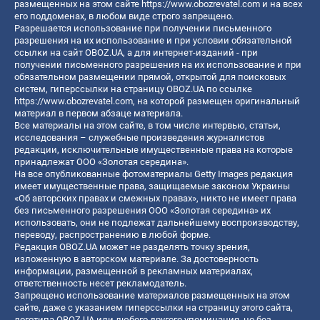
размещенных на этом сайте
https://www.obozrevatel.com
и на всех
его поддоменах, в любом виде строго запрещено.
Разрешается использование при получении письменного
разрешения на их использование и при условии обязательной
ссылки на сайт OBOZ.UA, а для интернет-изданий - при
получении письменного разрешения на их использование и при
обязательном размещении прямой, открытой для поисковых
систем, гиперссылки на страницу OBOZ.UA по ссылке
https://www.obozrevatel.com
, на которой размещен оригинальный
материал в первом абзаце материала.
Все материалы на этом сайте, в том числе интервью, статьи,
исследования – служебные произведения журналистов
редакции, исключительные имущественные права на которые
принадлежат ООО «Золотая середина».
На все опубликованные фотоматериалы Getty Images редакция
имеет имущественные права, защищаемые законом Украины
«Об авторских правах и смежных правах», никто не имеет права
без письменного разрешения ООО «Золотая середина» их
использовать, они не подлежат дальнейшему воспроизводству,
переводу, распространению в любой форме.
Редакция OBOZ.UA может не разделять точку зрения,
изложенную в авторском материале. За достоверность
информации, размещенной в рекламных материалах,
ответственность несет рекламодатель.
Запрещено использование материалов размещенных на этом
сайте, даже с указанием гиперссылки на страницу этого сайта,
логотипа OBOZ.UA или любого другого упоминания, но без