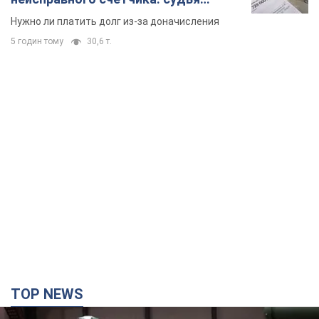
вынес неожиданное решение
Нужно ли платить долг из-за доначисления
5 годин тому
30,6 т.
TOP NEWS