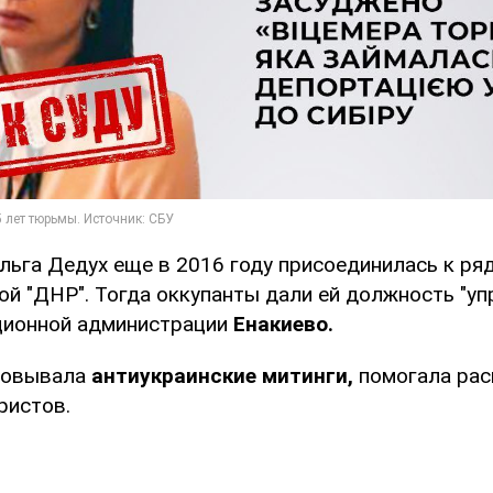
Ольга Дедух еще в 2016 году присоединилась к ря
ой "ДНР". Тогда оккупанты дали ей должность "
ционной администрации
Енакиево.
зовывала
антиукраинские митинги,
помогала рас
ристов.