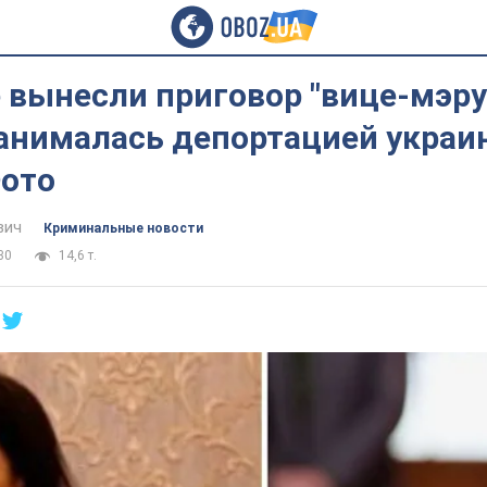
 вынесли приговор "вице-мэру 
занималась депортацией украи
Фото
вич
Криминальные новости
30
14,6 т.