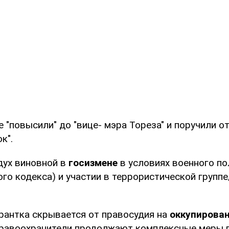
 "повысили" до "вице- мэра Тореза" и поручили о
к".
дух виновной в
госизмене
в условиях военного пол
ого кодекса) и участии в террористической группе
рантка скрывается от правосудия на
оккупирова
авоохранители продолжают комплексные меры 