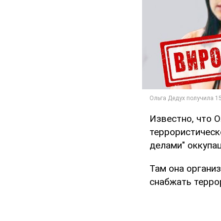
Известно, что 
террористическ
делами" оккупа
Там она органи
снабжать терро