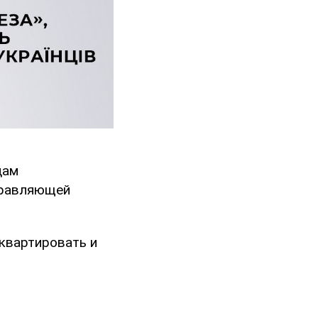
дам
управляющей
квартировать и