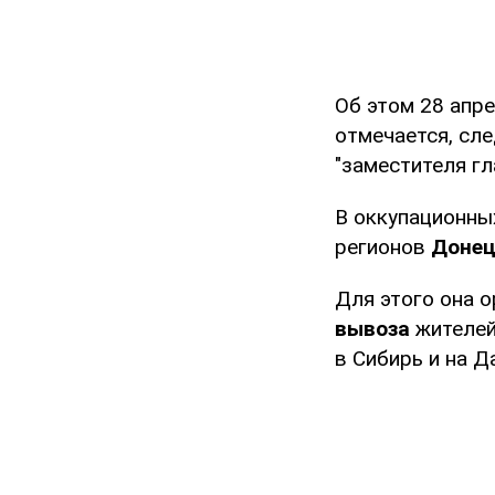
Об этом 28 апр
отмечается, сл
"заместителя г
В оккупационны
регионов
Донец
Для этого она 
вывоза
жителе
в Сибирь и на Д