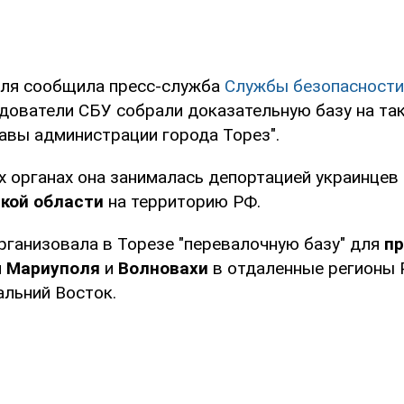
еля сообщила пресс-служба
Службы безопасности
едователи СБУ собрали доказательную базу на та
лавы администрации города Торез".
х органах она занималась депортацией украинцев
кой области
на территорию РФ.
организовала в Торезе "перевалочную базу" для
пр
й
Мариуполя
и
Волновахи
в отдаленные регионы Р
альний Восток.