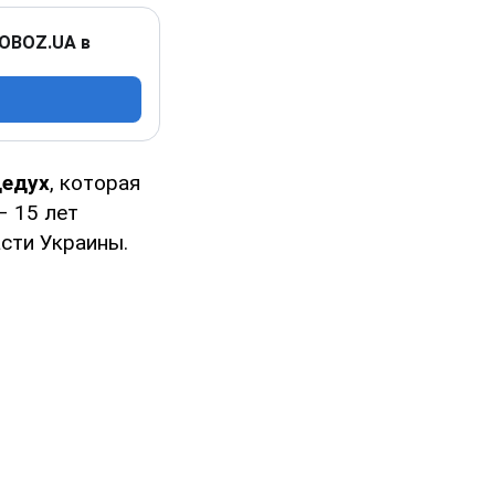
 OBOZ.UA в
Дедух
, которая
– 15 лет
сти Украины.