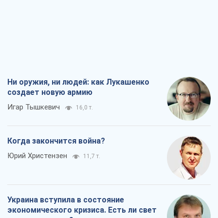
Когда закончится война?
Юрий Христензен
11,7 т.
Украина вступила в состояние
экономического кризиса. Есть ли свет
в конце туннеля?
Вадим Денисенко
9,4 т.
Чей будет Крым, тот и победит (NSJ), а
украинских футбольных чиновников
могут назвать убийцами
Александр Кирш
8,9 т.
Все мнения