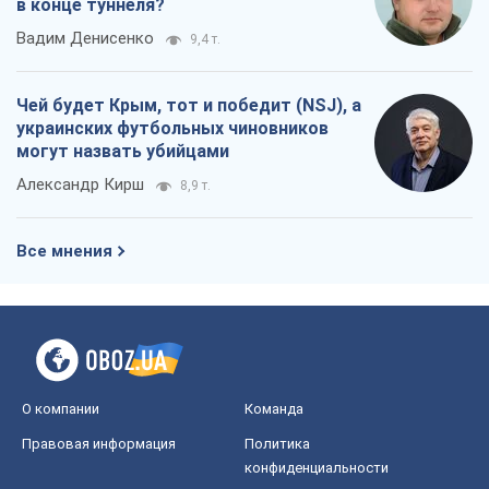
О компании
Команда
Правовая информация
Политика
конфиденциальности
Реклама на сайте
Документы
Редакционная политика
Журналисты OBOZ.UA на месте
событий
OBOZ.UA
Политика
Мир
Расследования
Блоги
Общество