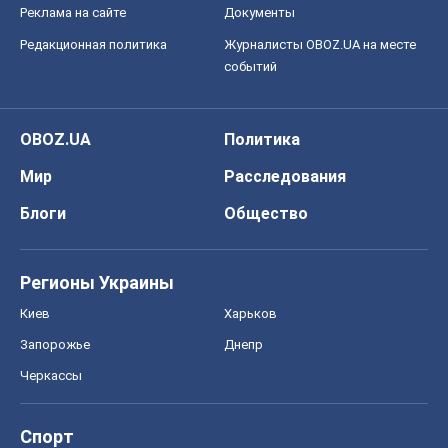
Регионы Украины
Киев
Харьков
Запорожье
Днепр
Черкассы
Спорт
Футбол
Баскетбол
Хоккей
Бокс
Формула-1
Моя школа
ГДЗ
Учебники
Онлайн уроки
ДПА
ЗНО
НМТ