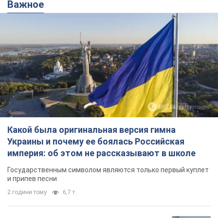
Какой была оригинальная версия гимна
Украины и почему ее боялась Российская
империя: об этом не рассказывают в школе
Государственным символом являются только первый куплет
и припев песни
2 години тому
6,7 т.
Александру Пономареву – 53: что
известно о трех детях секс-
символа 90-х и как они выглядят
Несмотря на развитие карьеры, артист не
забывал о личном счастье
7 годин тому
7,5 т.
В ПриватБанке рассказали,
действительны ли доллары 1996
года: принимают ли обменники и