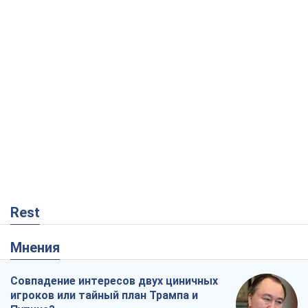
Rest
Мнения
Совпадение интересов двух циничных
игроков или тайный план Трампа и
Путина?
Виктор Швец
14,7 т.
Минск готовится к функционированию
в условиях масштабного военного
кризиса
Александр Левченко
18,9 т.
Рекрутинг: обновленный и, похоже,
полезный вражеский опыт, или