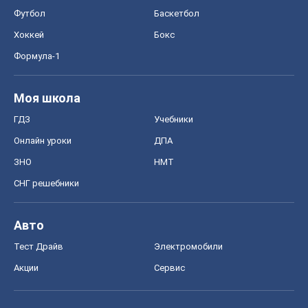
СНГ решебники
Авто
Тест Драйв
Электромобили
Акции
Сервис
Food Oboz
Рецепты
Напитки
Диеты
Экономика
Рынки и компании
Mакроэкономика
MedOboz
Новости медицины
MAMACLUB