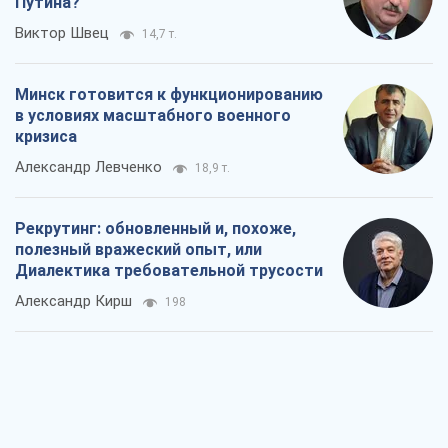
Диалектика требовательной трусости
Александр Кирш
198
Ни оружия, ни людей: как Лукашенко
создает новую армию
Игар Тышкевич
16,0 т.