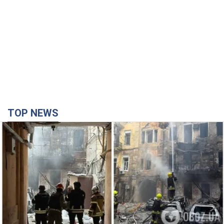
Российская армия совершила массированную
атаку на Одессу: горела историческая часть
города, есть пострадавшие. Фото и видео
Для террора враг применил ракеты и дроны
годину тому
40,0 т.
Депутаты взяли деньги из бюджета на аренду
элитных квартир в Киеве: кто из
парламентариев просил средства и где