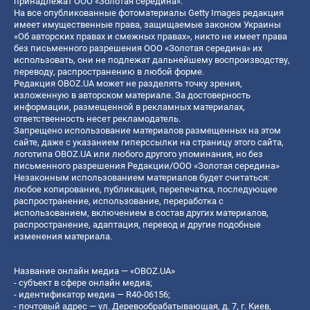
принадлежат ООО «Золотая середина».
На все опубликованные фотоматериалы Getty Images редакция
имеет имущественные права, защищаемые законом Украины
«Об авторских правах и смежных правах», никто не имеет права
без письменного разрешения ООО «Золотая середина» их
использовать, они не подлежат дальнейшему воспроизводству,
переводу, распространению в любой форме.
Редакция OBOZ.UA может не разделять точку зрения,
изложенную в авторском материале. За достоверность
информации, размещенной в рекламных материалах,
ответственность несет рекламодатель.
Запрещено использование материалов размещенных на этом
сайте, даже с указанием гиперссылки на страницу этого сайта,
логотипа OBOZ.UA или любого другого упоминания, но без
письменного разрешения Редакции/ООО «Золотая середина»
Незаконным использованием материалов будет считаться:
любое копирование, публикация, перепечатка, последующее
распространение, использование, переработка с
использованием, включением в состав других материалов,
распространение, адаптация, перевод и другие подобные
изменения материала.
Название онлайн медиа — «OBOZ.UA»
- субъект в сфере онлайн медиа;
- идентификатор медиа — R40-06156;
- почтовый адрес — ул. Деревообрабатывающая, д. 7, г. Киев,