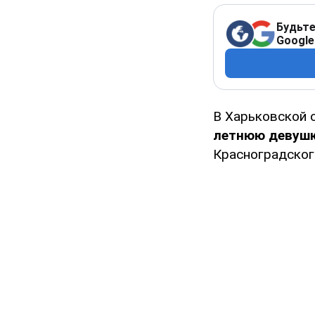
Будьте
Google
В Харьковской 
летнюю девуш
Красноградского