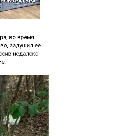
ра, во время
о, задушил ее.
ассив недалеко
е.