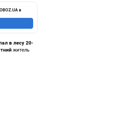
 OBOZ.UA в
пал в лесу 20-
етний
житель