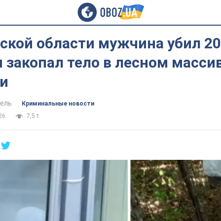
вской области мужчина убил 2
 закопал тело в лесном массив
и
ель
Криминальные новости
26
7,5 т.