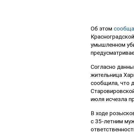
Об этом
сообща
Красноградской
умышленном убий
предусматрива
Согласно данны
жительница Хар
сообщила, что 
Старовировской 
июля исчезла п
В ходе розыско
с 35-летним му
ответственност