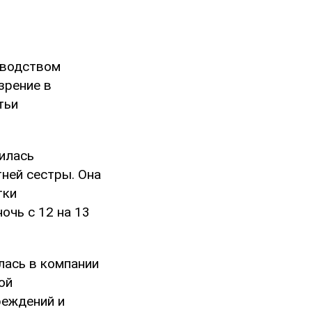
оводством
зрение в
тьи
илась
ней сестры. Она
тки
очь с 12 на 13
лась в компании
ой
реждений и