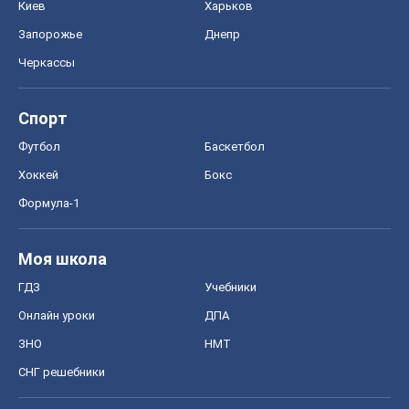
Формула-1
Моя школа
ГДЗ
Учебники
Онлайн уроки
ДПА
ЗНО
НМТ
СНГ решебники
Авто
Тест Драйв
Электромобили
Акции
Сервис
Food Oboz
Рецепты
Напитки