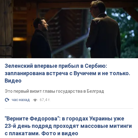
Зеленский впервые прибыл в Сербию:
запланирована встреча с Вучичем и не только.
Видео
Это первый визит главы государства в Белград
час назад
67,4 т.
"Верните Федорова": в городах Украины уже
23-й день подряд проходят массовые митинги
с плакатами. Фото и видео
Участники акций продолжают серию ежедневных протестов
2 часа назад
2,0 т.
Сенат США одобрил законопроект Грэма о
санкциях против России: что дальше
Документ предусматривает новые экономические
ограничения