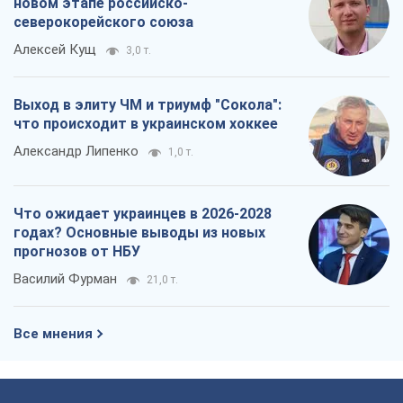
Что ожидает украинцев в 2026-2028
годах? Основные выводы из новых
прогнозов от НБУ
Василий Фурман
21,0 т.
Все мнения
О компании
Команда
Правовая информация
Политика
конфиденциальности
Реклама на сайте
Документы
Редакционная политика
Журналисты OBOZ.UA на месте