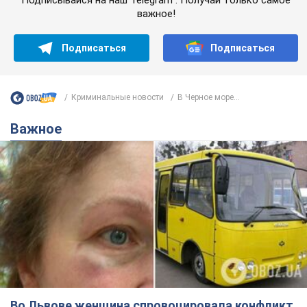
Во Львове женщина спровоцировала конфликт,
разговаривая на русском языке в маршрутке:
полиция составила административный
протокол. Видео
На место происшествия прибыли патрульные полицейские и
следственно-оперативная группа
5 часов назад
9,3 т.
"Воюют, потому что глупы": в