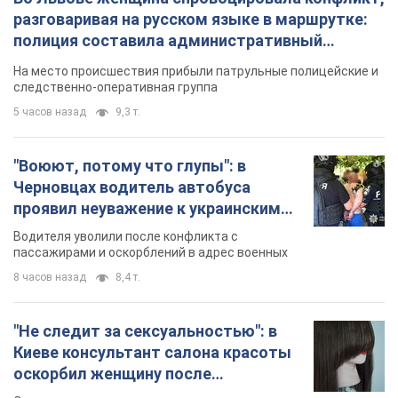
Черновцах водитель автобуса
проявил неуважение к украинским
военным и поплатился за это.
Водителя уволили после конфликта с
Видео
пассажирами и оскорблений в адрес военных
8 часов назад
8,4 т.
"Не следит за сексуальностью": в
Киеве консультант салона красоты
оскорбил женщину после
химиотерапии, разгорелся скандал.
Сотрудник салона оценил внешность
Фото
женщины, заявив, что у нее "мужская стрижка"
2 часа назад
11,2 т.