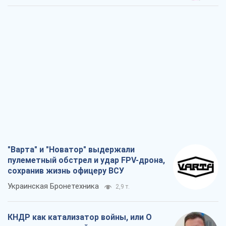
"Варта" и "Новатор" выдержали
пулеметный обстрел и удар FPV-дрона,
сохранив жизнь офицеру ВСУ
Украинская Бронетехника
2,9 т.
КНДР как катализатор войны, или О
новом этапе российско-
северокорейского союза
Алексей Кущ
3,0 т.
Выход в элиту ЧМ и триумф "Сокола":
что происходит в украинском хоккее
Александр Липенко
1,0 т.