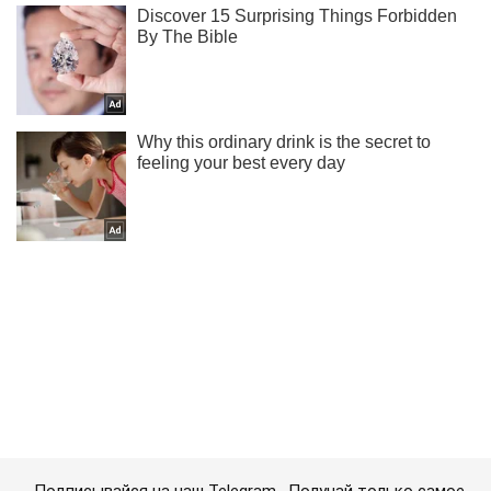
Подписывайся на наш Telegram . Получай только самое
важное!
Подписаться
Подписаться
Криминальные новости
В Черное море...
Важное