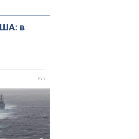
США: в
РУС