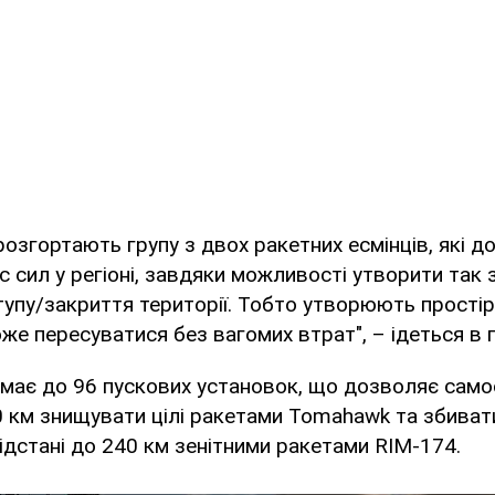
озгортають групу з двох ракетних есмінців, які д
 сил у регіоні, завдяки можливості утворити так 
упу/закриття території. Тобто утворюють простір
же пересуватися без вагомих втрат", – ідеться в 
має до 96 пускових установок, що дозволяє само
0 км знищувати цілі ракетами Tomahawk та збиват
ідстані до 240 км зенітними ракетами RIM-174.