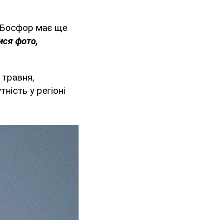
и Босфор має ще
ися фото,
 травня,
ність у регіоні