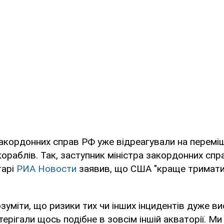
закордонних справ РФ уже відреагували на перемі
ораблів. Так, заступник міністра закордонних спр
тарі
РИА Новости
заявив, що США "краще триматися
озуміти, що ризики тих чи інших інцидентів дуже ви
терігали щось подібне в зовсім іншій акваторії. 