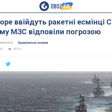
оре ввійдуть ракетні есмінці 
ому МЗС відповіли погрозою
Семенюк
Кримінальні новини
05
90,9 т.