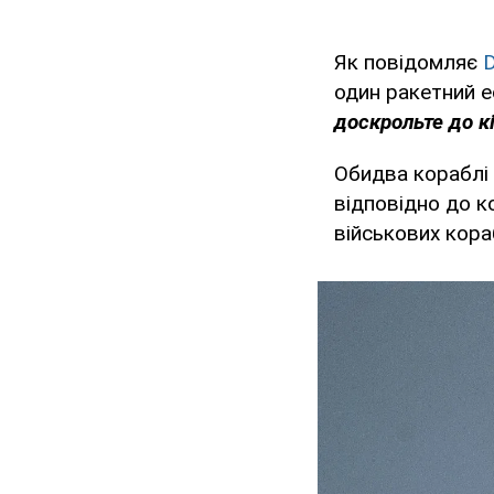
Як повідомляє
D
один ракетний е
доскрольте до кі
Обидва кораблі 
відповідно до к
військових кор