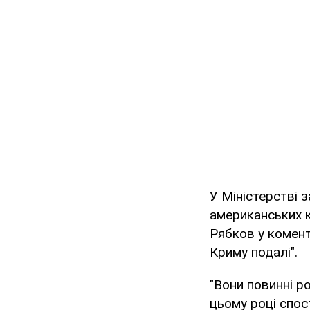
У Міністерстві 
американських к
Рябков у комен
Криму подалі".
"Вони повинні р
цьому році спос