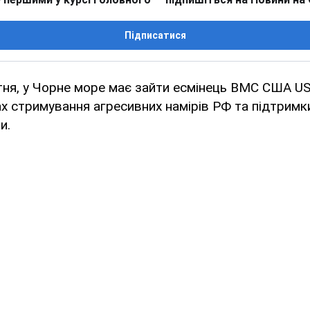
Підписатися
ітня, у Чорне море має зайти есмінець ВМС США US
х стримування агресивних намірів РФ та підтримк
и.