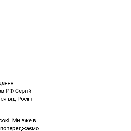
щення
ав РФ Сергій
 від Росії і
сокі. Ми вже в
Ми попереджаємо