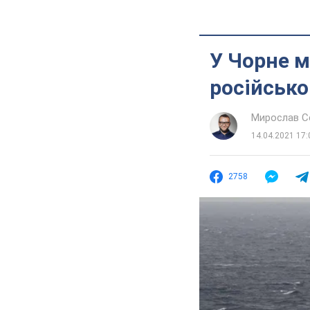
У Чорне м
російськ
Мирослав 
14.04.2021 17:
2758