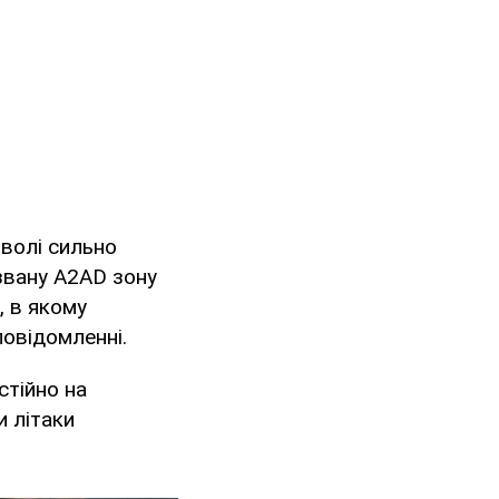
оволі сильно
звану A2AD зону
, в якому
повідомленні.
стійно на
и літаки