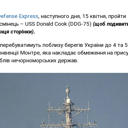
efense Express
, наступного дня, 15 квітня, пройт
смінець – USS Donald Cook (DDG-75)
(щоб подивит
нця сторінки).
перебуватимуть поблизу берегів України до 4 та 5
онвенції Монтре, яка накладає обмеження на присут
аблів нечорноморських держав.