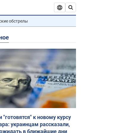
ские обстрелы
ное
и "готовятся" к новому курсу
ара: украинцам рассказали,
 ожидать в ближайшие дни