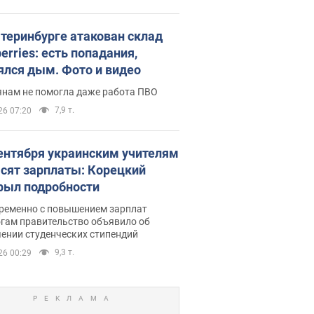
атеринбурге атакован склад
erries: есть попадания,
ялся дым. Фото и видео
янам не помогла даже работа ПВО
7,9 т.
26 07:20
сентября украинским учителям
сят зарплаты: Корецкий
рыл подробности
ременно с повышением зарплат
огам правительство объявило об
ении студенческих стипендий
9,3 т.
26 00:29