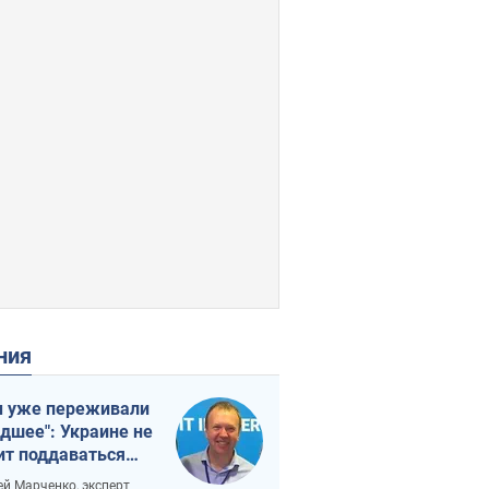
ения
 уже переживали
удшее": Украине не
ит поддаваться
аянию из-за
ей Марченко, эксперт