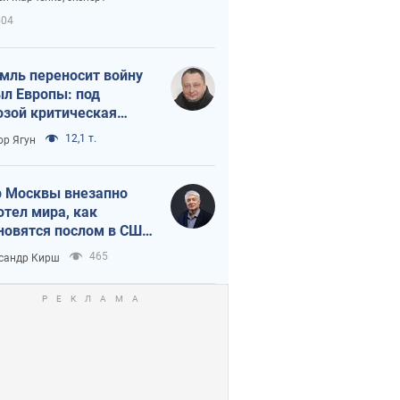
етного террора
504
мль переносит войну
ыл Европы: под
озой критическая
истика
12,1 т.
ор Ягун
 Москвы внезапно
отел мира, как
новятся послом в США
овые украинские топ-
465
сандр Кирш
тинги