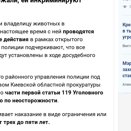
ржали, ей инкриминируют
рак
и владелицу животных в
Кре
в т
 настоящее время с ней
проводятся
угр
е действия
в рамках открытого
лог
Викт
 полиции подчеркивают, что все
дут установлены в ходе досудебного
Мэр
зах
ста
о районного управления полиции под
и н
вом Киевской областной прокуратуры
Алек
рей
по
части первой статьи 119 Уголовного
о по неосторожности
.
вает наказание в виде ограничения или
т трех до пяти лет.