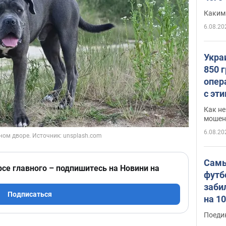
Каким
6.08.20
Укра
850 
опер
с эт
Как не
мошен
6.08.20
Самы
рсе главного – подпишитесь на Новини на
футб
заби
Подписаться
на 1
Виде
Поеди