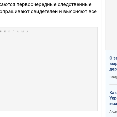
жаются первоочередные следственные
 опрашивают свидетелей и выясняют все
О з
выр
дер
что
Влад
Тер
Как
Укр
экс
неф
Андр