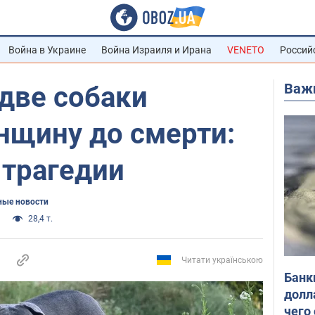
Война в Украине
Война Израиля и Ирана
VENETO
Россий
Важ
две собаки
нщину до смерти:
 трагедии
ые новости
28,4 т.
Читати українською
Банк
долл
чего