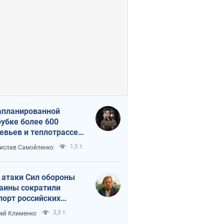
апланированной
убке более 600
евьев и теплотрассе:
 происходит на
1,5 т.
ислав Самойленко
емках в Киеве
 атаки Сил обороны
аины сократили
порт российских
тепродуктов
3,3 т.
ей Клименко