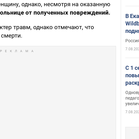
нщину, однако, несмотря на оказанную
больнице от полученных повреждений.
В Ек
Wildb
ктер травм, однако отмечают, что
подн
 смерти.
Росси
7.08.20
С 1 
повы
раск
Однов
педаг
увелич
7.08.20