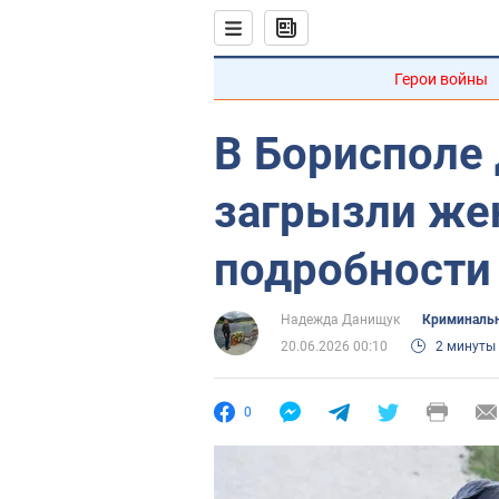
Герои войны
В Борисполе 
загрызли же
подробности
Надежда Данищук
Криминальн
20.06.2026 00:10
2 минуты
0