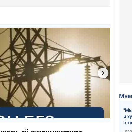
Мн
"Мы
и х
сто
отч
Серг