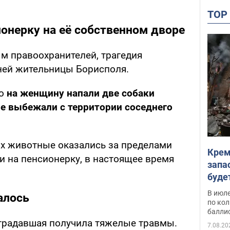
TO
онерку на её собственном дворе
м правоохранителей, трагедия
ней жительницы Борисполя.
то
на женщину напали две собаки
е выбежали с территории соседнего
ых животные оказались за пределами
Крем
и на пенсионерку, в настоящее время
запа
буде
В июле
алось
по ко
балли
традавшая получила тяжелые травмы.
7.08.20