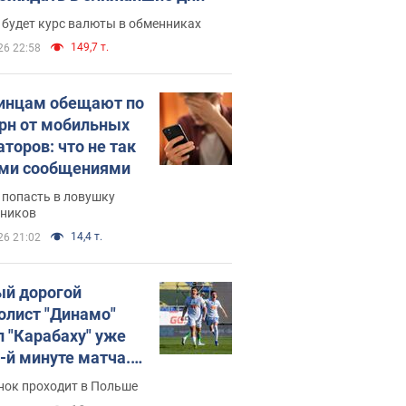
 будет курс валюты в обменниках
149,7 т.
26 22:58
инцам обещают по
грн от мобильных
аторов: что не так
ими сообщениями
 попасть в ловушку
ников
14,4 т.
26 21:02
й дорогой
олист "Динамо"
л "Карабаху" уже
0-й минуте матча.
о
нок проходит в Польше