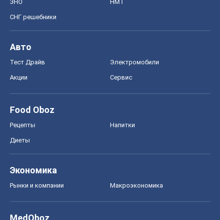
Food Oboz
Рецепты
Напитки
Диеты
Экономика
Рынки и компании
Mакроэкономика
MedOboz
Новости медицины
MAMACLUB
Шоу
Афиша
Сплетни
Красота
Мода
Женский Журнал