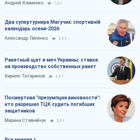
на производство собственных ракет
Кирилл Татаринов
2,3 т.
Посмертная "презумпция виновности":
кто разрешил ТЦК судить погибших
защитников
Марина Ставнійчук
5,5 т.
Все мнения
О компании
Команда
Правовая информация
Политика
конфиденциальности