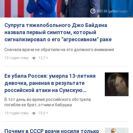
Ее убила Россия: умерла 13-летняя
девочка, раненая в результате
российской атаки на Сумскую
область. Фото
В тот день во время российского обстрела
погибли ее брат, отчим и бабушка
10 годин тому
10,0 т.
Почему в СССР врачи носили только
белые халаты
В этом был как практический, так и
символический смысл
10 годин тому
4,9 т.