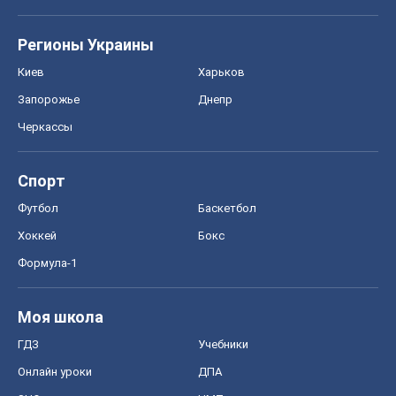
Спорт
Футбол
Баскетбол
Хоккей
Бокс
Формула-1
Моя школа
ГДЗ
Учебники
Онлайн уроки
ДПА
ЗНО
НМТ
СНГ решебники
Авто
Тест Драйв
Электромобили
Акции
Сервис