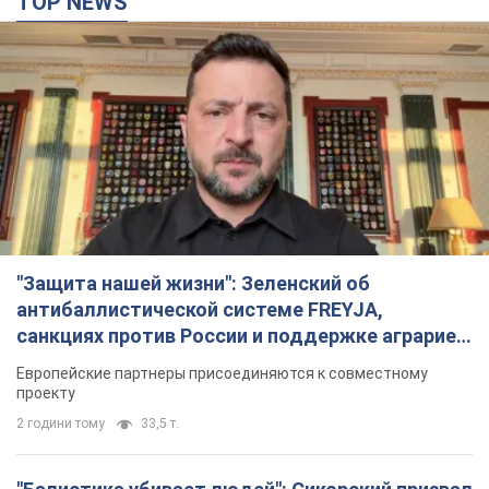
"Защита нашей жизни": Зеленский об
антибаллистической системе FREYJA,
санкциях против России и поддержке аграриев.
Видео
Европейские партнеры присоединяются к совместному
проекту
2 години тому
33,5 т.
"Балистика убивает людей": Сикорский призвал
обсудить перехват вражеских ракет над
Украиной
Глава МИД Польши призвал сбивать российские ракеты над
Украиной
3 години тому
6,7 т.
Налоговая служба передаст Минобороны