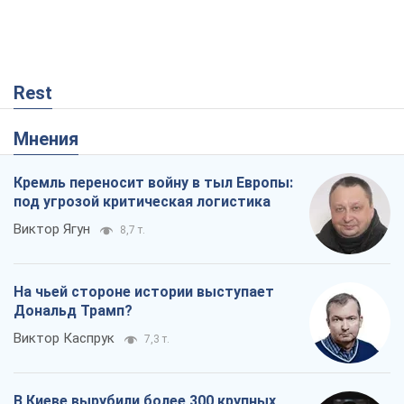
Кремль переносит войну в тыл Европы:
под угрозой критическая логистика
Виктор Ягун
8,7 т.
На чьей стороне истории выступает
Дональд Трамп?
Виктор Каспрук
7,3 т.
В Киеве вырубили более 300 крупных
деревьев ради теплотрассы и вопреки
Генплану
Владислав Самойленко
1,0 т.