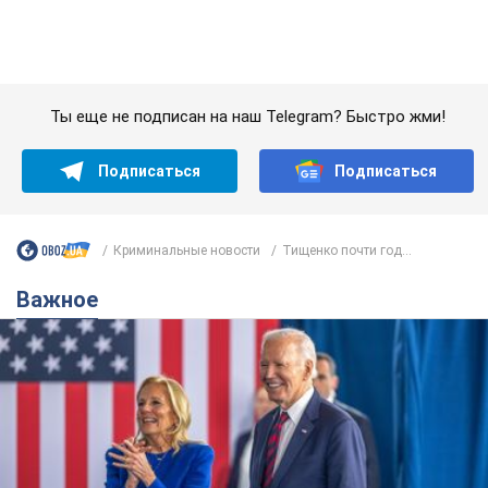
Криминальные новости
Тищенко почти год...
Важное
Супруга тяжелобольного Джо Байдена
назвала первый симптом, который
сигнализировал о его "агрессивном" раке
Сначала врачи не обратили на это должного внимания
10 годин тому
13,7 т.