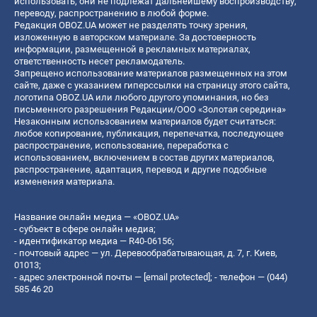
использовать, они не подлежат дальнейшему воспроизводству,
переводу, распространению в любой форме.
Редакция OBOZ.UA может не разделять точку зрения,
изложенную в авторском материале. За достоверность
информации, размещенной в рекламных материалах,
ответственность несет рекламодатель.
Запрещено использование материалов размещенных на этом
сайте, даже с указанием гиперссылки на страницу этого сайта,
логотипа OBOZ.UA или любого другого упоминания, но без
письменного разрешения Редакции/ООО «Золотая середина»
Незаконным использованием материалов будет считаться:
любое копирование, публикация, перепечатка, последующее
распространение, использование, переработка с
использованием, включением в состав других материалов,
распространение, адаптация, перевод и другие подобные
изменения материала.
Название онлайн медиа — «OBOZ.UA»
- субъект в сфере онлайн медиа;
- идентификатор медиа — R40-06156;
- почтовый адрес — ул. Деревообрабатывающая, д. 7, г. Киев,
01013;
- адрес электронной почты —
[email protected]
; - телефон — (044)
585 46 20