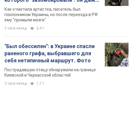
русского не знал, а теперь хочет
Как отметила артистка, писатель был
геноцида украинцев
поклонником Украины, но после переезда в РФ
ему "промыли мозги"
2 часа назад
2,4 т.
"Был обессилен": в Украине спасли
раненого грифа, выбравшего для
себя нетипичный маршрут. Фото
Пострадавшую птицу обнаружили на границе
Киевской и Черкасской областей
3 часа назад
1,7 т.