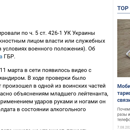
TO
овали по ч. 5 ст. 426-1 УК Украины
ностным лицом власти или служебных
 условиях военного положения). Об
а
ГБР.
11 марта в сети появилось видео с
мандиром. В ходе проверки было
 произошел в одной из воинских частей
Моби
тари
асно объяснениям младшего лейтенанта,
связ
применением ударов руками и ногами он
жало
олдата в состоянии алкогольного
Почем
разы и
телеф
7.08.20