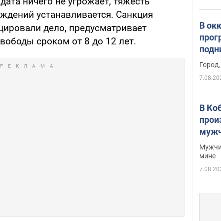
ата ничего не угрожает, тяжесть
ждений устанавливается. Санкция
В ок
ицировали дело, предусматривает
прог
вободы сроком от 8 до 12 лет.
подн
виде
Город,
7.08.20
В Ко
прои
мужч
Мужчи
мине
7.08.20