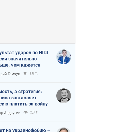
ультат ударов по НПЗ
сии значительно
ьше, чем кажется
1,8 т.
рий Томчук
месть, а стратегия:
аина заставляет
сию платить за войну
2,8 т.
ор Андрусив
ет на украинофобию –