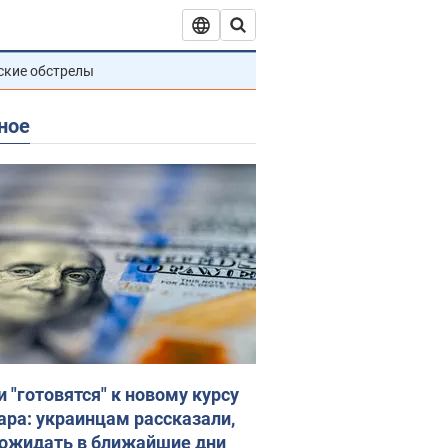
ские обстрелы
ное
и "готовятся" к новому курсу
ара: украинцам рассказали,
 ожидать в ближайшие дни