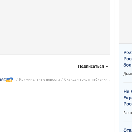
Рез
Рос
бол
Подписаться
Дмит
Криминальные новости
Скандал вокруг избиения...
Не 
Укр
Рос
Викт
Отв