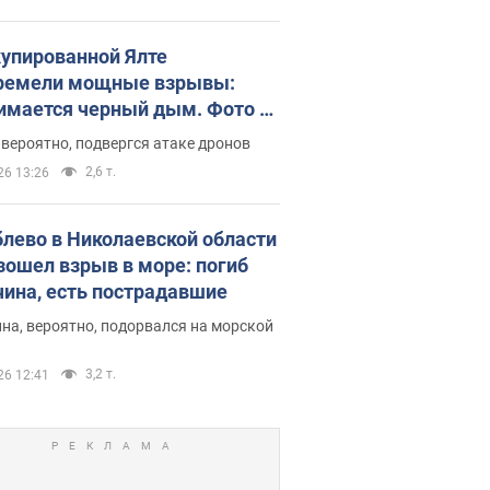
купированной Ялте
ремели мощные взрывы:
имается черный дым. Фото и
о
 вероятно, подвергся атаке дронов
2,6 т.
26 13:26
блево в Николаевской области
зошел взрыв в море: погиб
ина, есть пострадавшие
на, вероятно, подорвался на морской
3,2 т.
26 12:41