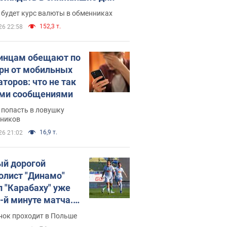
 будет курс валюты в обменниках
152,3 т.
26 22:58
инцам обещают по
грн от мобильных
аторов: что не так
ими сообщениями
 попасть в ловушку
ников
16,9 т.
26 21:02
й дорогой
олист "Динамо"
л "Карабаху" уже
0-й минуте матча.
о
нок проходит в Польше