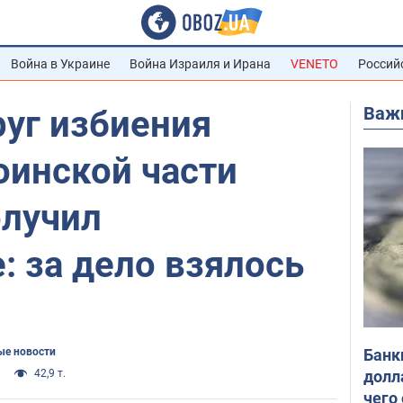
Война в Украине
Война Израиля и Ирана
VENETO
Россий
Важ
руг избиения
оинской части
лучил
 за дело взялось
Банк
е новости
долл
42,9 т.
чего