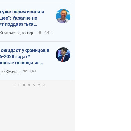
 уже переживали и
шее": Украине не
ит поддаваться
аянию из-за
4,4 т.
ей Марченко, эксперт
етного террора
 ожидает украинцев в
6-2028 годах?
овные выводы из
ых прогнозов от НБУ
1,4 т.
лий Фурман