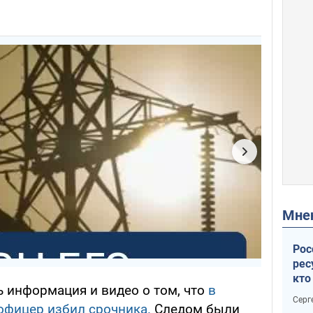
Мн
Рос
рес
кто
ь информация и видео о том, что
в
дик
Серг
офицер избил срочника.
Следом были