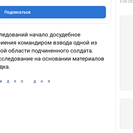
6.08.20
Подписаться
ледований начало досудебное
биения командиром взвода одной из
ой области подчиненного солдата.
сследование на основании материалов
дка.
идео дня