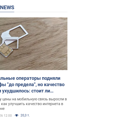
P NEWS
льные операторы подняли
фы "до предела", но качество
и ухудшилось: стоит ли
ваться на цены
у цены на мобильную связь выросли в
 как улучшить качество интернета в
оне
20,3 т.
26 12:00