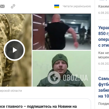
Каким
Читати українською
6.08.20
Укра
850 
опер
с эт
Как не
Play Video
мошен
6.08.20
Самы
футб
заби
на 1
Виде
Поеди
рсе главного – подпишитесь на Новини на