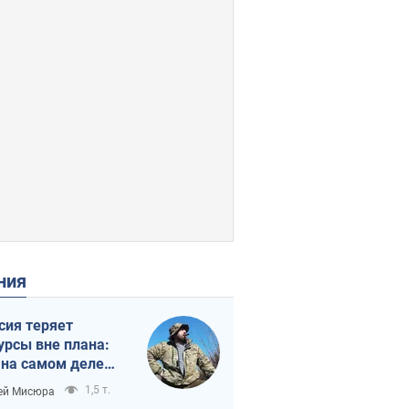
ения
сия теряет
урсы вне плана:
 на самом деле
тует темп войны
1,5 т.
ей Мисюра