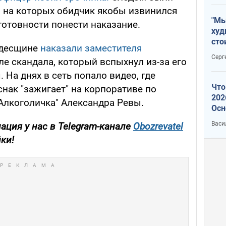
 на которых обидчик якобы извинился
"Мы
готовности понести наказание.
худ
сто
Одесщине
наказали заместителя
отч
Серг
е скандала, который вспыхнул из-за его
рак
 На днях в сеть попало видео, где
Что
нак "зажигает" на корпоративе по
202
Алкоголичка" Александра Ревы.
Осн
нов
Васи
ция у нас в Telegram-канале
Obozrevatel
ки!