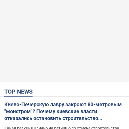
TOP NEWS
Киево-Печерскую лавру закроют 80-метровым
"монстром"? Почему киевские власти
отказались остановить строительство
небоскреба "московского верующего"
Какая реакция Кличко на петицию по отмене строительства