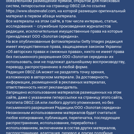
обязательном размещении прямой, открытой для поисковых
систем, гиперссылки на страницу OBOZ.UA по ссылке
https://www.obozrevatel.com
, на которой размещен оригинальный
материал в первом абзаце материала.
Все материалы на этом сайте, в том числе интервью, статьи,
исследования – служебные произведения журналистов
редакции, исключительные имущественные права на которые
принадлежат ООО «Золотая середина».
На все опубликованные фотоматериалы Getty Images редакция
имеет имущественные права, защищаемые законом Украины
«Об авторских правах и смежных правах», никто не имеет права
без письменного разрешения ООО «Золотая середина» их
использовать, они не подлежат дальнейшему воспроизводству,
переводу, распространению в любой форме.
Редакция OBOZ.UA может не разделять точку зрения,
изложенную в авторском материале. За достоверность
информации, размещенной в рекламных материалах,
ответственность несет рекламодатель.
Запрещено использование материалов размещенных на этом
сайте, даже с указанием гиперссылки на страницу этого сайта,
логотипа OBOZ.UA или любого другого упоминания, но без
письменного разрешения Редакции/ООО «Золотая середина»
Незаконным использованием материалов будет считаться:
любое копирование, публикация, перепечатка, последующее
распространение, использование, переработка с
использованием, включением в состав других материалов,
распространение, адаптация, перевод и другие подобные