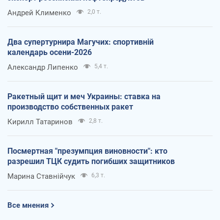
Андрей Клименко
2,0 т.
Два супертурнира Магучих: спортивній
календарь осени-2026
Александр Липенко
5,4 т.
Ракетный щит и меч Украины: ставка на
производство собственных ракет
Кирилл Татаринов
2,8 т.
Посмертная "презумпция виновности": кто
разрешил ТЦК судить погибших защитников
Марина Ставнійчук
6,3 т.
Все мнения