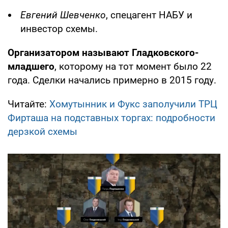
Евгений Шевченко
, спецагент НАБУ и
инвестор схемы.
Организатором называют Гладковского-
младшего
, которому на тот момент было 22
года. Сделки начались примерно в 2015 году.
Читайте:
Хомутынник и Фукс заполучили ТРЦ
Фирташа на подставных торгах: подробности
дерзкой схемы